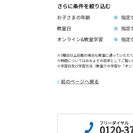
神奈川県平塚市四之宮３－９－３、２
さらに条件を絞り込む
お子さまの年齢
指定
中原教室
月
火
水
木
金
土
教室日
指定
0歳～高校生
神奈川県平塚市中原１丁目８－１３
オンライン&教室学習
指定
１階
※3曜日以上記載の場合も教室に通っていただく
東八幡教室
※時間についてはおおよその目安としてご覧い
月
火
水
木
金
土
※学習日及び学習方法（教室での学習か「オン
2歳～高校生
神奈川県平塚市東八幡１丁目９－３０
前のページへ戻る
城島小学校前教室
月
火
水
木
金
土
0歳～高校生
神奈川県平塚市小鍋島５６１－６
フリーダイヤル
0120-3