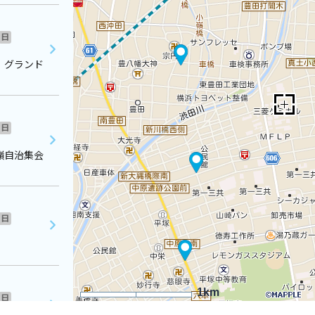
日
 グランド
日
嶺自治集会
日
1km
日