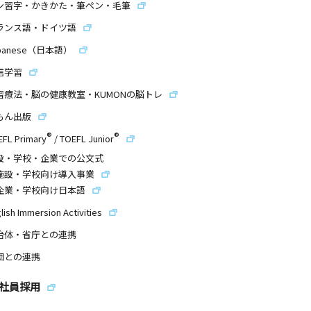
ン習字・かきかた・筆ペン・毛筆
ランス語・ドイツ語
panese（日本語）
信学習
習療法・脳の健康教室・KUMONの脳トレ
もん出版
®
®
EFL Primary
/
TOEFL Junior
設・学校・企業での公文式
施設・学校向け導入事業
企業・学校向け日本語
lish Immersion Activities
治体・省庁との連携
団との連携
社員採用