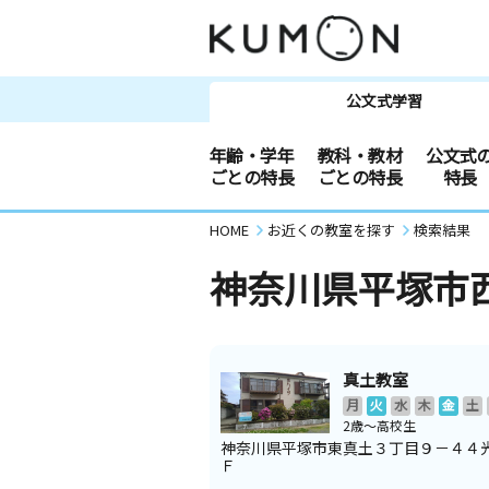
公文式学習
年齢・学年
教科・教材
公文式
ごとの特長
ごとの特長
特長
HOME
お近くの教室を探す
検索結果
神奈川県平塚市
真土教室
月
火
水
木
金
土
2歳～高校生
神奈川県平塚市東真土３丁目９－４４
Ｆ