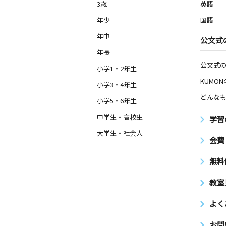
3歳
英語
年少
国語
年中
公文式
年長
公文式
小学1・2年生
KUMO
小学3・4年生
どんなも
小学5・6年生
中学生・高校生
学習
大学生・社会人
会費
無料
教室
よく
お問