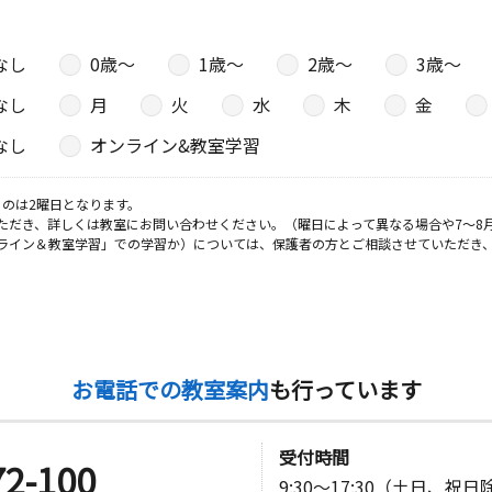
階
なし
0歳〜
1歳〜
2歳〜
3歳〜
日
なし
月
火
水
木
金
 メインＦ
なし
オンライン&教室学習
のは2曜日となります。
ただき、詳しくは教室にお問い合わせください。（曜日によって異なる場合や7～8
日
ライン＆教室学習」での学習か）については、保護者の方とご相談させていただき
日
お電話での教室案内
も行っています
受付時間
72-100
9:30～17:30（土日、祝