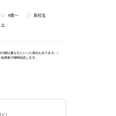
4歳〜
高校生
土
月の間は異なるといった場合もあります。）
、指導者が随時指定します。
日除く）