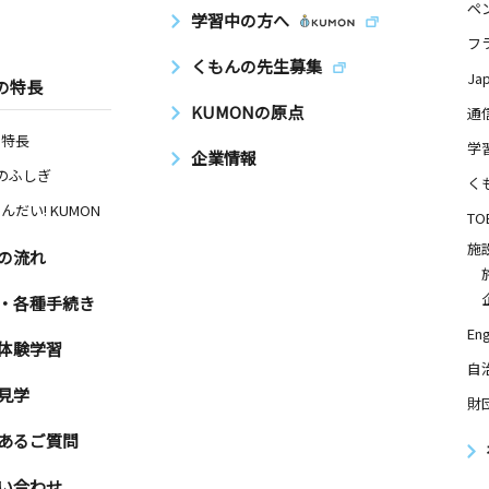
ペ
学習中の方へ
フ
くもんの先生募集
Ja
の特長
KUMONの原点
通
の特長
学
企業情報
Nのふしぎ
く
んだい! KUMON
TO
施
の流れ
・各種手続き
Eng
体験学習
自
見学
財
あるご質問
い合わせ