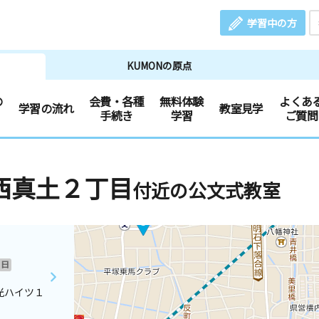
学習中の方
KUMONの原点
の
会費・各種
無料体験
よくあ
学習の流れ
教室見学
手続き
学習
ご質問
西真土２丁目
付近の公文式教室
日
光ハイツ１