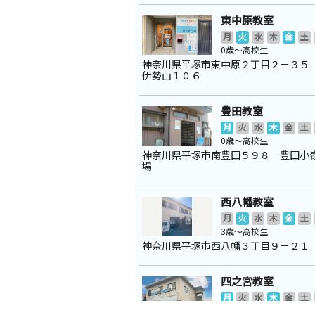
東中原教室
月
火
水
木
金
土
0歳～高校生
神奈川県平塚市東中原２丁目２－３５
伊勢山１０６
豊田教室
月
火
水
木
金
土
0歳～高校生
神奈川県平塚市南豊田５９８ 豊田小
場
西八幡教室
月
火
水
木
金
土
3歳～高校生
神奈川県平塚市西八幡３丁目９－２１
四之宮教室
月
火
水
木
金
土
3歳～高校生