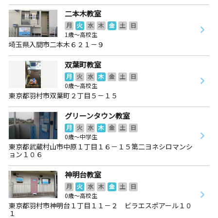
二本木教室
月
火
水
木
金
土
日
1歳～高校生
埼玉県入間市二本木６２１－９
双葉町教室
月
火
水
木
金
土
日
0歳～高校生
東京都羽村市双葉町２丁目５－１５
グリーンタウン教室
月
火
水
木
金
土
日
0歳～中学生
東京都武蔵村山市中原１丁目１６－１５第二ヨネシロマンシ
ョン１０６
神明台教室
月
火
水
木
金
土
日
0歳～高校生
東京都羽村市神明台１丁目１１－２ ビラエスポアール１０
１