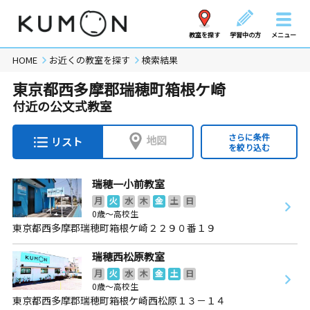
教室を探す
学習中の方
メニュー
HOME
お近くの教室を探す
検索結果
東京都西多摩郡瑞穂町箱根ケ崎
付近の公文式教室
さらに条件
地図
リスト
を絞り込む
瑞穂一小前教室
月
火
水
木
金
土
日
0歳～高校生
東京都西多摩郡瑞穂町箱根ケ崎２２９０番１９
瑞穂西松原教室
月
火
水
木
金
土
日
0歳～高校生
東京都西多摩郡瑞穂町箱根ケ崎西松原１３－１４