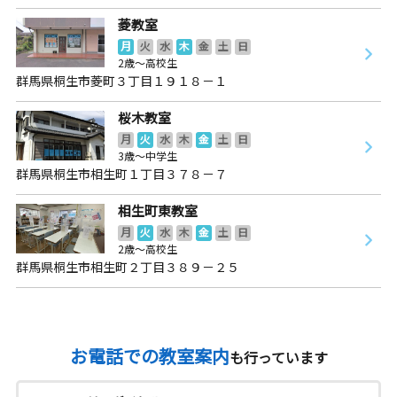
菱教室
月
火
水
木
金
土
日
2歳～高校生
群馬県桐生市菱町３丁目１９１８－１
桜木教室
月
火
水
木
金
土
日
3歳～中学生
群馬県桐生市相生町１丁目３７８－７
相生町東教室
月
火
水
木
金
土
日
2歳～高校生
群馬県桐生市相生町２丁目３８９－２５
お電話での教室案内
も行っています