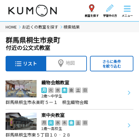
教室を探す
学習中の方
メニュー
HOME
お近くの教室を探す
検索結果
群馬県桐生市泉町
付近の公文式教室
さらに条件
地図
リスト
を絞り込む
織物会館教室
月
火
水
木
金
土
日
2歳～中学生
群馬県桐生市永楽町５ー１ 桐生織物会館
東中央教室
月
火
水
木
金
土
日
1歳～高校生
群馬県桐生市東５丁目１０‐２８