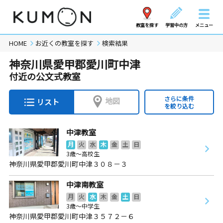
教室を探す
学習中の方
メニュー
HOME
お近くの教室を探す
検索結果
神奈川県愛甲郡愛川町中津
付近の公文式教室
さらに条件
地図
リスト
を絞り込む
中津教室
月
火
水
木
金
土
日
3歳～高校生
神奈川県愛甲郡愛川町中津３０８－３
中津南教室
月
火
水
木
金
土
日
3歳～中学生
神奈川県愛甲郡愛川町中津３５７２－６