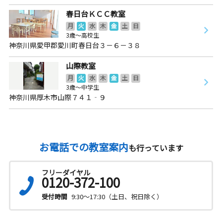
春日台ＫＣＣ教室
月
火
水
木
金
土
日
3歳～高校生
神奈川県愛甲郡愛川町春日台３－６－３８
山際教室
月
火
水
木
金
土
日
3歳～中学生
神奈川県厚木市山際７４１‐９
お電話での教室案内
も行っています
フリーダイヤル
0120-372-100
受付時間
9:30～17:30（土日、祝日除く）