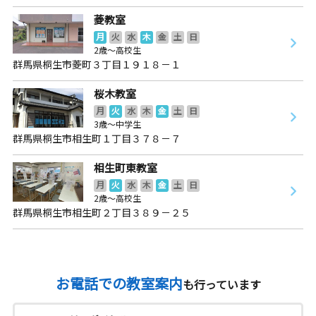
菱教室
月
火
水
木
金
土
日
2歳～高校生
群馬県桐生市菱町３丁目１９１８－１
桜木教室
月
火
水
木
金
土
日
3歳～中学生
群馬県桐生市相生町１丁目３７８－７
相生町東教室
月
火
水
木
金
土
日
2歳～高校生
群馬県桐生市相生町２丁目３８９－２５
お電話での教室案内
も行っています