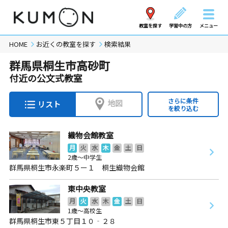
教室を探す
学習中の方
メニュー
HOME
お近くの教室を探す
検索結果
群馬県桐生市高砂町
付近の公文式教室
さらに条件
地図
リスト
を絞り込む
織物会館教室
月
火
水
木
金
土
日
2歳～中学生
群馬県桐生市永楽町５ー１ 桐生織物会館
東中央教室
月
火
水
木
金
土
日
1歳～高校生
群馬県桐生市東５丁目１０‐２８