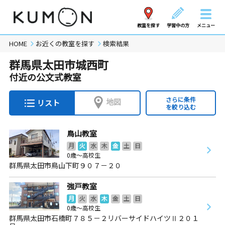
教室を探す
学習中の方
メニュー
HOME
お近くの教室を探す
検索結果
群馬県太田市城西町
付近の公文式教室
さらに条件
地図
リスト
を絞り込む
鳥山教室
月
火
水
木
金
土
日
0歳～高校生
群馬県太田市鳥山下町９０７－２０
強戸教室
月
火
水
木
金
土
日
0歳～高校生
群馬県太田市石橋町７８５－２リバーサイドハイツⅡ２０１