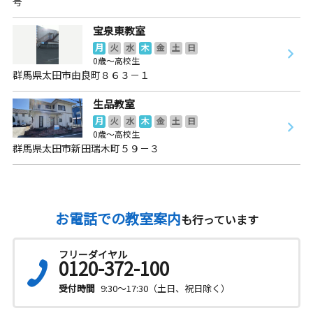
号
宝泉東教室
月
火
水
木
金
土
日
0歳～高校生
群馬県太田市由良町８６３－１
生品教室
月
火
水
木
金
土
日
0歳～高校生
群馬県太田市新田瑞木町５９－３
お電話での教室案内
も行っています
フリーダイヤル
0120-372-100
受付時間
9:30～17:30（土日、祝日除く）