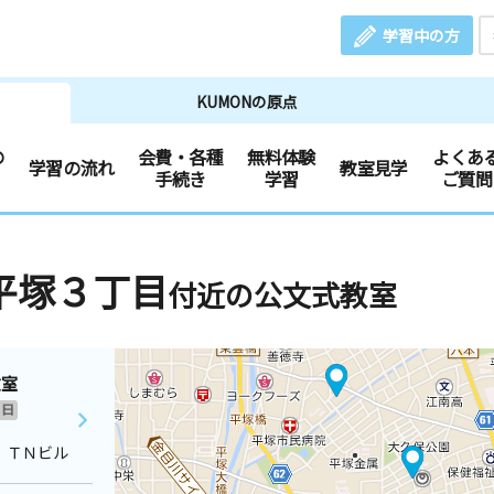
学習中の方
KUMONの原点
の
会費・各種
無料体験
よくあ
学習の流れ
教室見学
手続き
学習
ご質問
平塚３丁目
付近の公文式教室
教室
日
 ＴＮビル