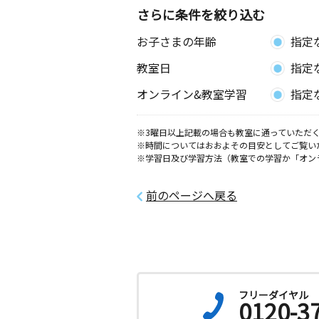
神奈川県平塚市諏訪町２１－９ グリ
さらに条件を絞り込む
ト１０３号室
お子さまの年齢
指定
立野町教室
教室日
指定
月
火
水
木
金
土
3歳～中学生
オンライン&教室学習
指定
神奈川県平塚市立野町２８‐２５
※3曜日以上記載の場合も教室に通っていただく
八重咲町教室
※時間についてはおおよその目安としてご覧い
月
火
水
木
金
土
※学習日及び学習方法（教室での学習か「オン
3歳～高校生
神奈川県平塚市八重咲町１５－２０ 
前のページへ戻る
南原教室
月
火
水
木
金
土
0歳～高校生
神奈川県平塚市南原１丁目１３－１０
フリーダイヤル
明石町教室
0120-3
月
火
水
木
金
土