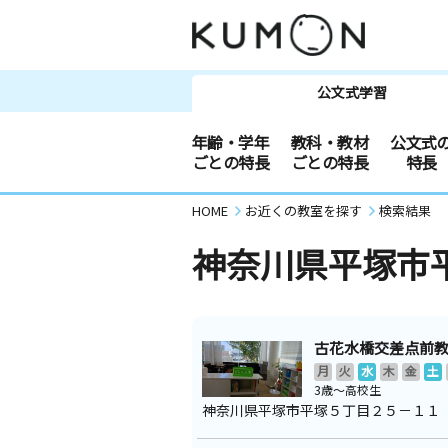
公文式学習
年齢・学年
教科・教材
公文式
ごとの特長
ごとの特長
特長
HOME
お近くの教室を探す
検索結果
神奈川県平塚市
古花水橋交差点前
月
火
水
木
金
土
3歳～高校生
神奈川県平塚市平塚５丁目２５－１１