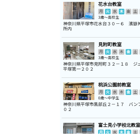
花水台教室
月
火
水
木
金
土
3歳～高校生
神奈川県平塚市花水台３０－６ 濱嶽
所内
見附町教室
月
火
水
木
金
土
3歳～高校生
神奈川県平塚市見附町３２－１８ ジ
平塚第一２０２
桃浜公園前教室
月
火
水
木
金
土
0歳～中学生
神奈川県平塚市黒部丘２－１７ バン
０２
富士見小学校北教
月
火
水
木
金
土
0歳～高校生