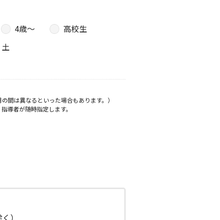
4歳〜
高校生
土
月の間は異なるといった場合もあります。）
、指導者が随時指定します。
日除く）