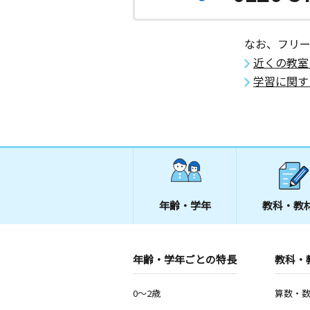
2歳～高校生
神奈川県平塚市明石町５－４
なお、フリ
袖ヶ浜教室
近くの教室
月
火
水
木
金
土
学習に関す
2歳～高校生
神奈川県平塚市袖ケ浜１８－９
代官町教室
月
火
水
木
金
土
0歳～高校生
神奈川県平塚市代官町１０－１４ ネ
南平塚２０１
年齢・学年
教科・教
山下教室
月
火
水
木
金
土
3歳～高校生
年齢・学年ごとの特長
教科・
神奈川県平塚市山下３丁目２４番１１
0～2歳
算数・
夕陽ヶ丘教室