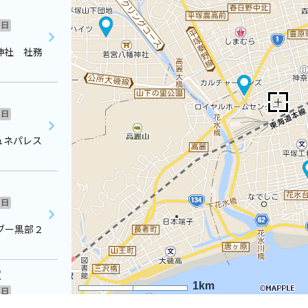
日
神社 社務
日
ュネパレス
日
ブー黒部２
室
1km
日