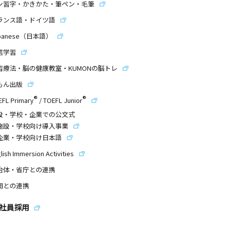
ン習字・かきかた・筆ペン・毛筆
ランス語・ドイツ語
panese（日本語）
信学習
習療法・脳の健康教室・KUMONの脳トレ
もん出版
®
®
EFL Primary
/
TOEFL Junior
設・学校・企業での公文式
施設・学校向け導入事業
企業・学校向け日本語
lish Immersion Activities
治体・省庁との連携
団との連携
社員採用