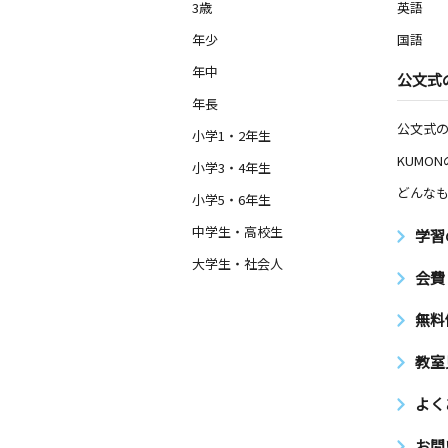
3歳
英語
月
火
水
木
金
土
0歳～高校生
年少
国語
神奈川県平塚市夕陽ケ丘１１－１４
年中
公文式
年長
市役所東教室
月
火
水
木
公文式
金
土
小学1・2年生
0歳～高校生
KUMO
神奈川県平塚市宮松町１０－２７ ２
小学3・4年生
どんなも
小学5・6年生
東八幡教室
中学生・高校生
学習
月
火
水
木
金
土
2歳～高校生
大学生・社会人
会費
神奈川県平塚市東八幡１丁目９－３０
無料
教室
よく
お問