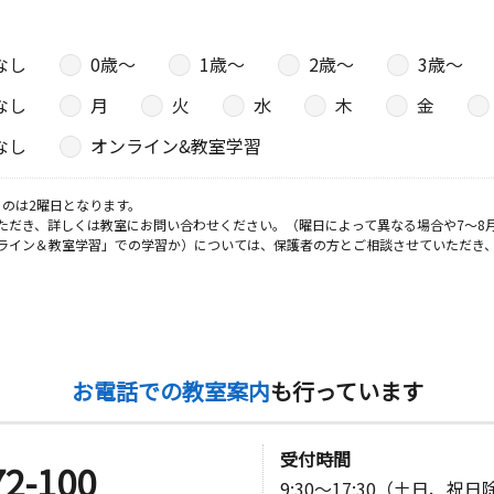
ーンフラッ
なし
0歳〜
1歳〜
2歳〜
3歳〜
なし
月
火
水
木
金
日
なし
オンライン&教室学習
のは2曜日となります。
ただき、詳しくは教室にお問い合わせください。（曜日によって異なる場合や7～8
日
ライン＆教室学習」での学習か）については、保護者の方とご相談させていただき
２階
日
お電話での教室案内
も行っています
受付時間
72-100
9:30～17:30（土日、祝
日