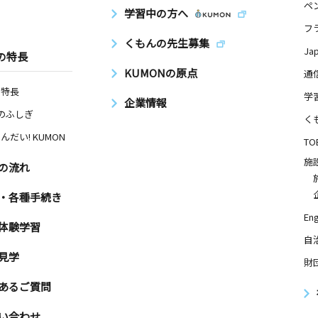
ペ
日
学習中の方へ
フ
くもんの先生募集
Ja
の特長
KUMONの原点
通
の特長
日
学
企業情報
Nのふしぎ
階
く
んだい! KUMON
TO
施
の流れ
日
・各種手続き
Eng
体験学習
自
見学
財
あるご質問
い合わせ