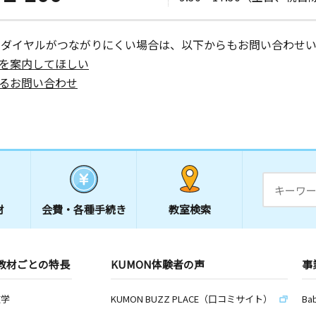
ーダイヤルがつながりにくい場合は、以下からもお問い合わせい
を案内してほしい
日
るお問い合わせ
日
オシティ湘
材
会費・
各種手続き
教室検索
日
教材ごとの特長
KUMON体験者の声
事
号
数学
KUMON BUZZ PLACE（口コミサイト）
Ba