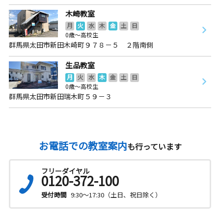
木崎教室
月
火
水
木
金
土
日
0歳～高校生
群馬県太田市新田木崎町９７８－５ ２階南側
生品教室
月
火
水
木
金
土
日
0歳～高校生
群馬県太田市新田瑞木町５９－３
お電話での教室案内
も行っています
フリーダイヤル
0120-372-100
受付時間
9:30～17:30（土日、祝日除く）