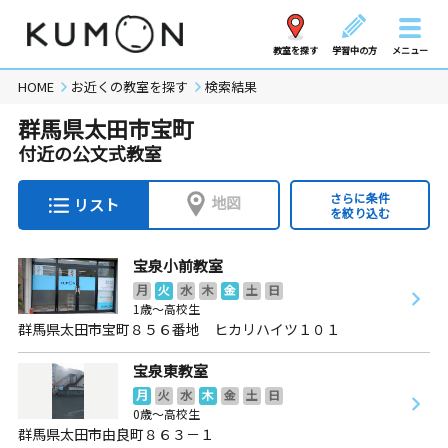
教室を探す
学習中の方
メニュー
HOME
お近くの教室を探す
検索結果
群馬県太田市宝町
付近の公文式教室
さらに条件
地図
リスト
を絞り込む
宝泉小前教室
月
火
水
木
金
土
日
1歳～高校生
群馬県太田市宝町８５６番地 ヒカリハイツ１０１
宝泉東教室
月
火
水
木
金
土
日
0歳～高校生
群馬県太田市由良町８６３－１