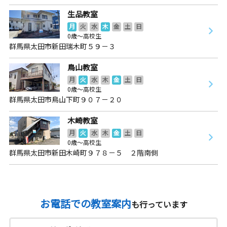
生品教室
月
火
水
木
金
土
日
0歳～高校生
群馬県太田市新田瑞木町５９－３
鳥山教室
月
火
水
木
金
土
日
0歳～高校生
群馬県太田市鳥山下町９０７－２０
木崎教室
月
火
水
木
金
土
日
0歳～高校生
群馬県太田市新田木崎町９７８－５ ２階南側
お電話での教室案内
も行っています