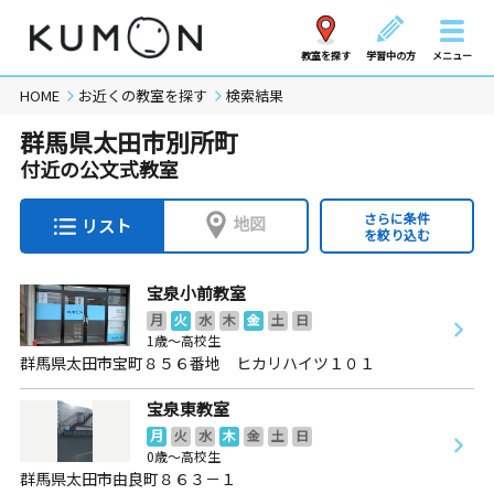
教室を探す
学習中の方
メニュー
HOME
お近くの教室を探す
検索結果
群馬県太田市別所町
付近の公文式教室
さらに条件
地図
リスト
を絞り込む
宝泉小前教室
月
火
水
木
金
土
日
1歳～高校生
群馬県太田市宝町８５６番地 ヒカリハイツ１０１
宝泉東教室
月
火
水
木
金
土
日
0歳～高校生
群馬県太田市由良町８６３－１