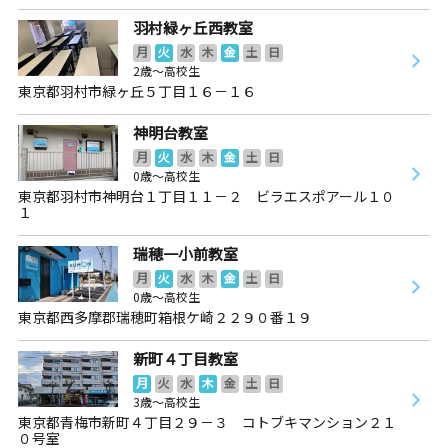
羽村緑ヶ丘西教室
月
火
水
木
金
土
日
2歳～高校生
東京都羽村市緑ヶ丘５丁目１６－１６
神明台教室
月
火
水
木
金
土
日
0歳～高校生
東京都羽村市神明台１丁目１１－２ ビラエスポアール１０
１
瑞穂一小前教室
月
火
水
木
金
土
日
0歳～高校生
東京都西多摩郡瑞穂町箱根ケ崎２２９０番１９
新町４丁目教室
月
火
水
木
金
土
日
3歳～高校生
東京都青梅市新町４丁目２９－３ コトブキマンション２１
０号室