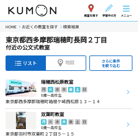
教室を探す
学習中の方
メニュー
HOME
お近くの教室を探す
検索結果
東京都西多摩郡瑞穂町長岡２丁目
付近の公文式教室
さらに条件
地図
リスト
を絞り込む
瑞穂西松原教室
月
火
水
木
金
土
日
0歳～高校生
東京都西多摩郡瑞穂町箱根ケ崎西松原１３－１４
双葉町教室
月
火
水
木
金
土
日
0歳～高校生
東京都羽村市双葉町２丁目５－１５