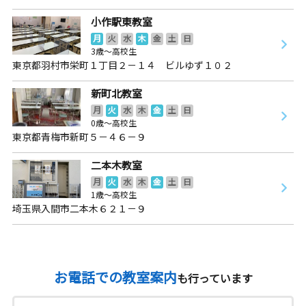
小作駅東教室
月
火
水
木
金
土
日
3歳～高校生
東京都羽村市栄町１丁目２－１４ ビルゆず１０２
新町北教室
月
火
水
木
金
土
日
0歳～高校生
東京都青梅市新町５－４６－９
二本木教室
月
火
水
木
金
土
日
1歳～高校生
埼玉県入間市二本木６２１－９
お電話での教室案内
も行っています