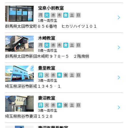
宝泉小前教室
月
火
水
木
金
土
日
1歳～高校生
群馬県太田市宝町８５６番地 ヒカリハイツ１０１
木崎教室
月
火
水
木
金
土
日
0歳～高校生
群馬県太田市新田木崎町９７８－５ ２階南側
豊里教室
月
火
水
木
金
土
日
3歳～高校生
埼玉県深谷市新戒１３４５‐１
妻沼教室
月
火
水
木
金
土
日
3歳～高校生
埼玉県熊谷市妻沼１５２８
妻沼弥藤吾教室