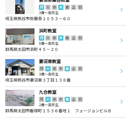
月
火
水
木
金
土
日
3歳～高校生
埼玉県熊谷市弥藤吾１０５３－６０
浜町教室
月
火
水
木
金
土
日
0歳～高校生
群馬県太田市浜町４５－２０
妻沼東教室
月
火
水
木
金
土
日
3歳～高校生
埼玉県熊谷市妻沼東３丁目１３８番
九合教室
月
火
水
木
金
土
日
2歳～高校生
群馬県太田市飯塚町１５３６番地１ フュージョンビルＢ