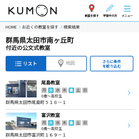
教室を探す
学習中の方
メニュー
HOME
お近くの教室を探す
検索結果
群馬県太田市南ヶ丘町
付近の公文式教室
さらに条件
地図
リスト
を絞り込む
尾島教室
月
火
水
木
金
土
日
0歳～高校生
群馬県太田市尾島町５１８－１
富沢教室
月
火
水
木
金
土
日
0歳～高校生
群馬県太田市富沢町１６９－１