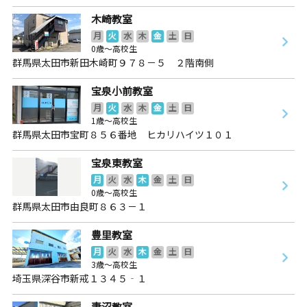
木崎教室
月
火
水
木
金
土
日
0歳～高校生
群馬県太田市新田木崎町９７８－５ ２階南側
宝泉小前教室
月
火
水
木
金
土
日
1歳～高校生
群馬県太田市宝町８５６番地 ヒカリハイツ１０１
宝泉東教室
月
火
水
木
金
土
日
0歳～高校生
群馬県太田市由良町８６３－１
豊里教室
月
火
水
木
金
土
日
3歳～高校生
埼玉県深谷市新戒１３４５‐１
妻沼教室