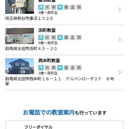
月
火
水
木
金
土
日
3歳～高校生
埼玉県熊谷市妻沼１５２８
浜町教室
月
火
水
木
金
土
日
0歳～高校生
群馬県太田市浜町４５－２０
西本町教室
月
火
水
木
金
土
日
3歳～高校生
群馬県太田市西本町１６－１１ アルペンローザ２Ｆ Ｂ号
室
お電話での教室案内
も行っています
フリーダイヤル