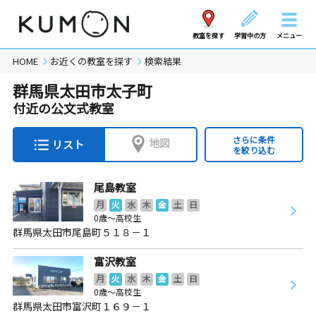
教室を探す
学習中の方
メニュー
HOME
お近くの教室を探す
検索結果
群馬県太田市太子町
付近の公文式教室
さらに条件
地図
リスト
を絞り込む
尾島教室
月
火
水
木
金
土
日
0歳～高校生
群馬県太田市尾島町５１８－１
富沢教室
月
火
水
木
金
土
日
0歳～高校生
群馬県太田市富沢町１６９－１