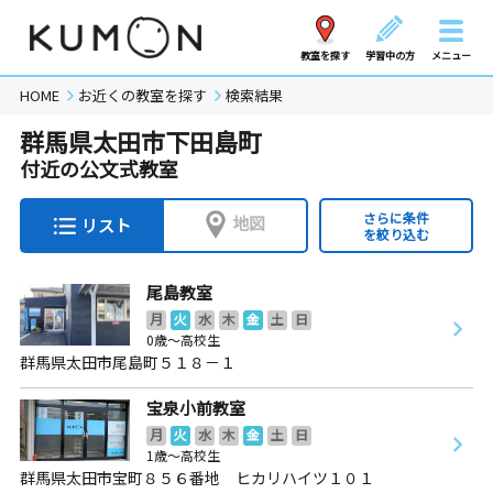
教室を探す
学習中の方
メニュー
HOME
お近くの教室を探す
検索結果
群馬県太田市下田島町
付近の公文式教室
さらに条件
地図
リスト
を絞り込む
尾島教室
月
火
水
木
金
土
日
0歳～高校生
群馬県太田市尾島町５１８－１
宝泉小前教室
月
火
水
木
金
土
日
1歳～高校生
群馬県太田市宝町８５６番地 ヒカリハイツ１０１