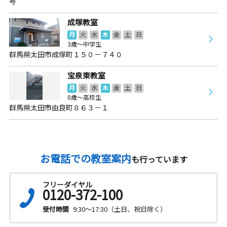
号
成塚教室
月
火
水
木
金
土
日
3歳～中学生
群馬県太田市成塚町１５０－７４０
宝泉東教室
月
火
水
木
金
土
日
0歳～高校生
群馬県太田市由良町８６３－１
お電話での教室案内
も行っています
フリーダイヤル
0120-372-100
受付時間
9:30～17:30（土日、祝日除く）