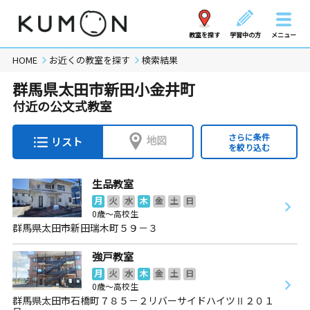
教室を探す
学習中の方
メニュー
HOME
お近くの教室を探す
検索結果
群馬県太田市新田小金井町
付近の公文式教室
さらに条件
地図
リスト
を絞り込む
生品教室
月
火
水
木
金
土
日
0歳～高校生
群馬県太田市新田瑞木町５９－３
強戸教室
月
火
水
木
金
土
日
0歳～高校生
群馬県太田市石橋町７８５－２リバーサイドハイツⅡ２０１