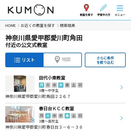
教室を探す
学習中の方
メニュー
HOME
お近くの教室を探す
検索結果
神奈川県愛甲郡愛川町角田
付近の公文式教室
さらに条件
地図
リスト
を絞り込む
田代小東教室
月
火
水
木
金
土
日
3歳～中学生
神奈川県愛甲郡愛川町角田２２６７
春日台ＫＣＣ教室
月
火
水
木
金
土
日
3歳～高校生
神奈川県愛甲郡愛川町春日台３－６－３８