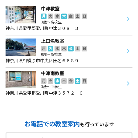
中津教室
月
火
水
木
金
土
日
3歳～高校生
神奈川県愛甲郡愛川町中津３０８－３
上田名教室
月
火
水
木
金
土
日
0歳～高校生
神奈川県相模原市中央区田名６６８９
中津南教室
月
火
水
木
金
土
日
3歳～中学生
神奈川県愛甲郡愛川町中津３５７２－６
お電話での教室案内
も行っています