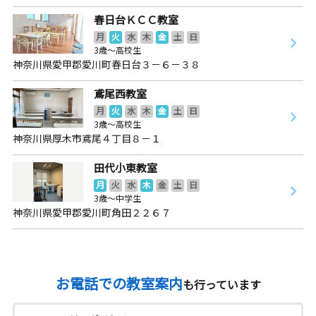
春日台ＫＣＣ教室
月
火
水
木
金
土
日
3歳～高校生
神奈川県愛甲郡愛川町春日台３－６－３８
鳶尾西教室
月
火
水
木
金
土
日
3歳～高校生
神奈川県厚木市鳶尾４丁目８－１
田代小東教室
月
火
水
木
金
土
日
3歳～中学生
神奈川県愛甲郡愛川町角田２２６７
お電話での教室案内
も行っています