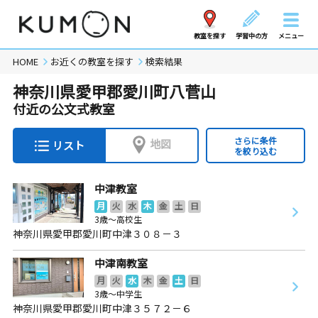
教室を探す
学習中の方
メニュー
HOME
お近くの教室を探す
検索結果
神奈川県愛甲郡愛川町八菅山
付近の公文式教室
さらに条件
地図
リスト
を絞り込む
中津教室
月
火
水
木
金
土
日
3歳～高校生
神奈川県愛甲郡愛川町中津３０８－３
中津南教室
月
火
水
木
金
土
日
3歳～中学生
神奈川県愛甲郡愛川町中津３５７２－６