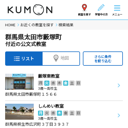
教室を探す
学習中の方
メニュー
HOME
お近くの教室を探す
検索結果
群馬県太田市藪塚町
付近の公文式教室
さらに条件
地図
リスト
を絞り込む
藪塚東教室
月
火
水
木
金
土
日
3歳～高校生
群馬県太田市藪塚町１５６６
しんめい教室
月
火
水
木
金
土
日
3歳～高校生
群馬県桐生市広沢町３丁目３９３７