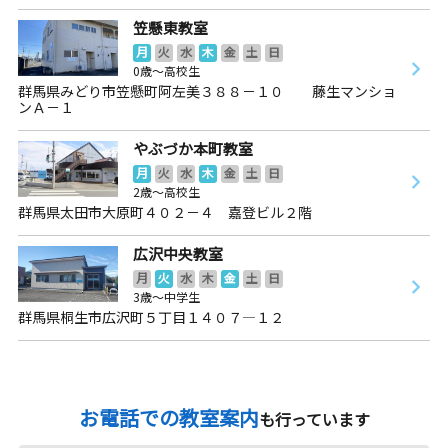
笠懸東教室
月
火
水
木
金
土
日
0歳～高校生
群馬県みどり市笠懸町阿左美３８８－１０ 藤生マンショ
ンＡ－１
やぶづか本町教室
月
火
水
木
金
土
日
2歳～高校生
群馬県太田市大原町４０２－４ 嘉登ビル２階
広沢中央教室
月
火
水
木
金
土
日
3歳～中学生
群馬県桐生市広沢町５丁目１４０７―１２
お電話での教室案内
も行っています