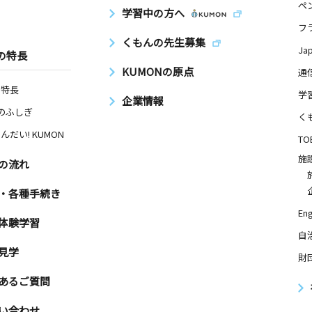
ペ
学習中の方へ
フ
くもんの先生募集
Ja
の特長
KUMONの原点
通
の特長
学
企業情報
Nのふしぎ
く
んだい! KUMON
TO
施
の流れ
・各種手続き
Eng
体験学習
自
見学
財
あるご質問
い合わせ