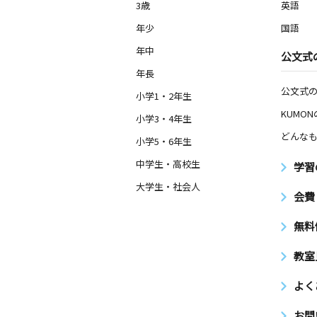
3歳
英語
年少
国語
年中
公文式
年長
公文式
小学1・2年生
KUMO
小学3・4年生
どんなも
小学5・6年生
中学生・高校生
学習
大学生・社会人
会費
無料
教室
よく
お問