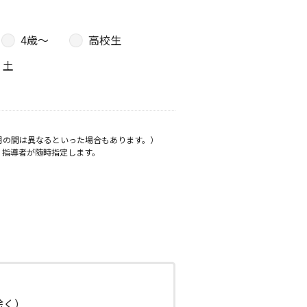
4歳〜
高校生
土
月の間は異なるといった場合もあります。）
、指導者が随時指定します。
日除く）