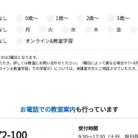
なし
0歳〜
1歳〜
2歳〜
3歳〜
日
なし
月
火
水
木
金
なし
オンライン&教室学習
日
のは2曜日となります。
ただき、詳しくは教室にお問い合わせください。（曜日によって異なる場合や7～8
ライン＆教室学習」での学習か）については、保護者の方とご相談させていただき
日
お電話での教室案内
も行っています
受付時間
72-100
9:30～17:30（土日、祝