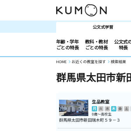
公文式学習
年齢・学年
教科・教材
公文式
ごとの特長
ごとの特長
特長
HOME
お近くの教室を探す
検索結果
群馬県太田市新
生品教室
月
火
水
木
金
土
0歳～高校生
群馬県太田市新田瑞木町５９－３