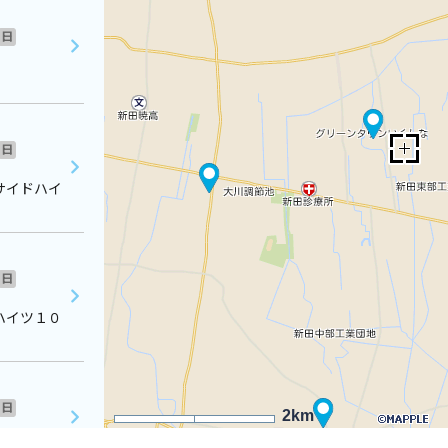
日
日
サイドハイ
日
ハイツ１０
日
2km
２階南側