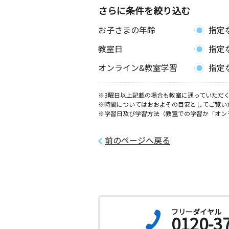
さらに条件を絞り込む
成塚教室
お子さまの年齢
指定
月
火
水
木
金
土
3歳～中学生
教室日
指定
群馬県太田市成塚町１５０－７４０
オンライン&教室学習
指定
宝泉東教室
月
火
水
木
金
土
※3曜日以上記載の場合も教室に通っていただく
※時間についてはおおよその目安としてご覧い
0歳～高校生
※学習日及び学習方法（教室での学習か「オン
群馬県太田市由良町８６３－１
前のページへ戻る
鳥山教室
月
火
水
木
金
土
0歳～高校生
群馬県太田市鳥山下町９０７－２０
フリーダイヤル
0120-3