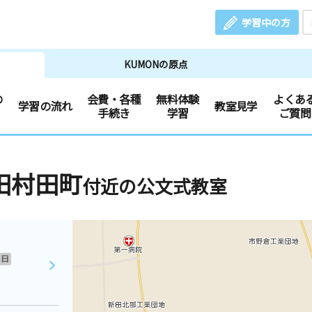
学習中の方
KUMONの原点
の
会費・各種
無料体験
よくあ
学習の流れ
教室見学
手続き
学習
ご質問
田村田町
付近の公文式教室
日