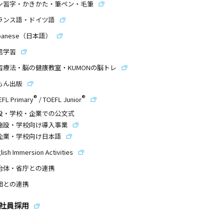
ン習字・かきかた・筆ペン・毛筆
ランス語・ドイツ語
panese（日本語）
信学習
習療法・脳の健康教室・KUMONの脳トレ
もん出版
®
®
EFL Primary
/
TOEFL Junior
設・学校・企業での公文式
施設・学校向け導入事業
企業・学校向け日本語
lish Immersion Activities
治体・省庁との連携
団との連携
社員採用