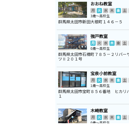
おおね教室
月
火
水
木
金
土
3歳～高校生
群馬県太田市新田大根町１４６－５
強戸教室
月
火
水
木
金
土
0歳～高校生
群馬県太田市石橋町７８５－２リバー
ツⅡ２０１号
宝泉小前教室
月
火
水
木
金
土
1歳～高校生
群馬県太田市宝町８５６番地 ヒカリ
１
木崎教室
月
火
水
木
金
土
0歳～高校生
群馬県太田市新田木崎町９７８－５ 