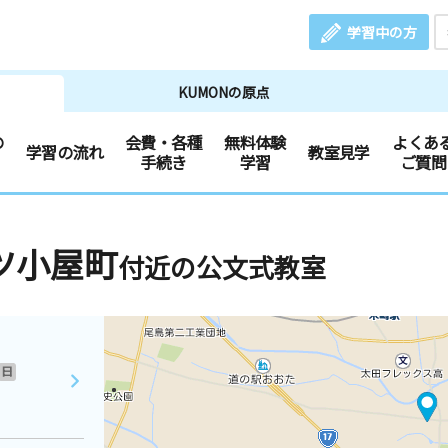
学習中の方
KUMONの原点
の
会費・各種
無料体験
よくあ
学習の流れ
教室見学
手続き
学習
ご質問
ツ小屋町
付近の公文式教室
日