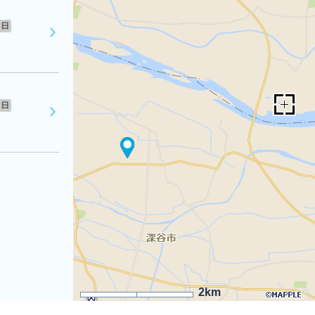
日
日
2km