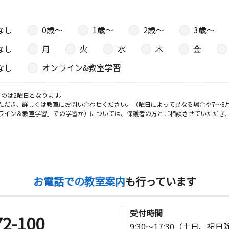
なし
0歳〜
1歳〜
2歳〜
3歳〜
なし
月
火
水
木
金
なし
オンライン&教室学習
のは2曜日となります。
ただき、詳しくは教室にお問い合わせください。（曜日によって異なる場合や7～8
ライン＆教室学習」での学習か）については、保護者の方とご相談させていただき
お電話での教室案内
も行っています
受付時間
72-100
9:30～17:30（土日、祝