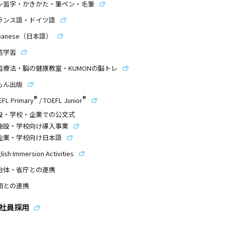
ン習字・かきかた・筆ペン・毛筆
ランス語・ドイツ語
panese（日本語）
信学習
習療法・脳の健康教室・KUMONの脳トレ
もん出版
®
®
EFL Primary
/
TOEFL Junior
設・学校・企業での公文式
施設・学校向け導入事業
企業・学校向け日本語
lish Immersion Activities
治体・省庁との連携
団との連携
社員採用