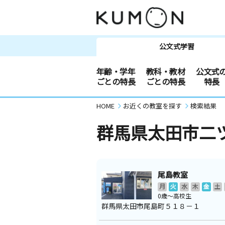
公文式学習
年齢・学年
教科・教材
公文式
ごとの特長
ごとの特長
特長
HOME
お近くの教室を探す
検索結果
群馬県太田市二
尾島教室
月
火
水
木
金
土
0歳～高校生
群馬県太田市尾島町５１８－１