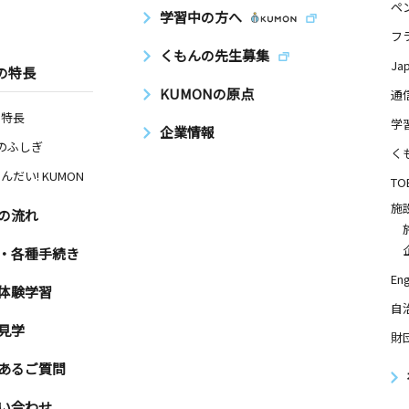
ペ
学習中の方へ
フ
くもんの先生募集
Ja
の特長
KUMONの原点
通
の特長
学
企業情報
Nのふしぎ
く
んだい! KUMON
TO
施
の流れ
・各種手続き
Eng
体験学習
自
見学
財
あるご質問
い合わせ