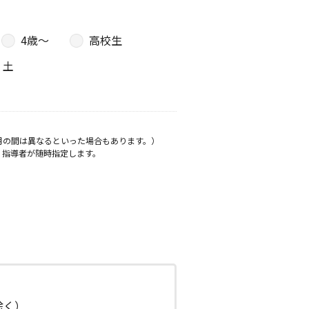
4歳〜
高校生
土
月の間は異なるといった場合もあります。）
、指導者が随時指定します。
日除く）