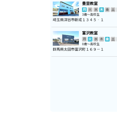
豊里教室
月
火
水
木
金
土
3歳～高校生
埼玉県深谷市新戒１３４５‐１
富沢教室
月
火
水
木
金
土
0歳～高校生
群馬県太田市富沢町１６９－１