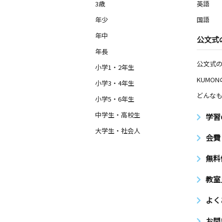
3歳
英語
年少
国語
年中
公文式
年長
公文式
小学1・2年生
KUMO
小学3・4年生
どんなも
小学5・6年生
中学生・高校生
学習
大学生・社会人
会費
無料
教室
よく
お問