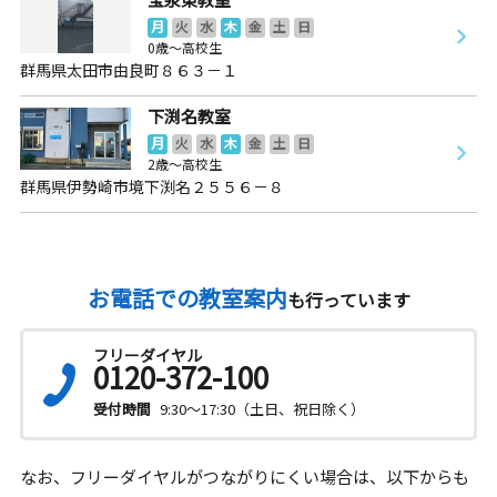
月
火
水
木
金
土
日
0歳～高校生
群馬県太田市由良町８６３－１
下渕名教室
月
火
水
木
金
土
日
2歳～高校生
群馬県伊勢崎市境下渕名２５５６－８
お電話での教室案内
も行っています
フリーダイヤル
0120-372-100
受付時間
9:30～17:30（土日、祝日除く）
なお、フリーダイヤルがつながりにくい場合は、以下からも