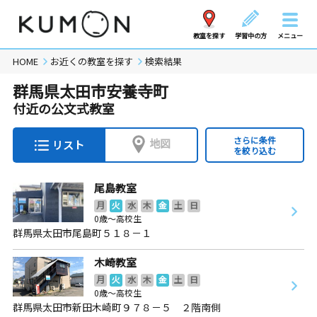
教室を探す
学習中の方
メニュー
HOME
お近くの教室を探す
検索結果
群馬県太田市安養寺町
付近の公文式教室
さらに条件
地図
リスト
を絞り込む
尾島教室
月
火
水
木
金
土
日
0歳～高校生
群馬県太田市尾島町５１８－１
木崎教室
月
火
水
木
金
土
日
0歳～高校生
群馬県太田市新田木崎町９７８－５ ２階南側