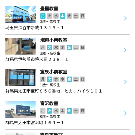
豊里教室
月
火
水
木
金
土
日
3歳～高校生
埼玉県深谷市新戒１３４５‐１
境東小南教室
月
火
水
木
金
土
日
2歳～高校生
群馬県伊勢崎市境米岡２３８－１
宝泉小前教室
月
火
水
木
金
土
日
1歳～高校生
群馬県太田市宝町８５６番地 ヒカリハイツ１０１
富沢教室
月
火
水
木
金
土
日
0歳～高校生
群馬県太田市富沢町１６９－１
宝泉東教室