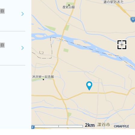
日
日
2km