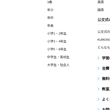
3歳
英語
年少
国語
年中
公文式
年長
公文式
小学1・2年生
KUMO
小学3・4年生
どんなも
小学5・6年生
中学生・高校生
学習
大学生・社会人
会費
無料
教室
よく
お問