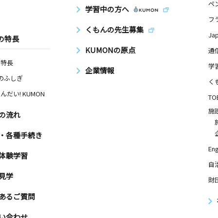
ペ
学習中の方へ
フ
くもんの先生募集
Ja
の特長
KUMONの原点
通
の特長
学
企業情報
Nのふしぎ
く
んだい! KUMON
TO
施
の流れ
・各種手続き
Eng
体験学習
自
見学
財
あるご質問
い合わせ