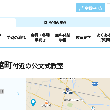
学習中の方
KUMONの原点
の
会費・各種
無料体験
よくあ
学習の流れ
教室見学
手続き
学習
ご質問
舘町
付近の公文式教室
日