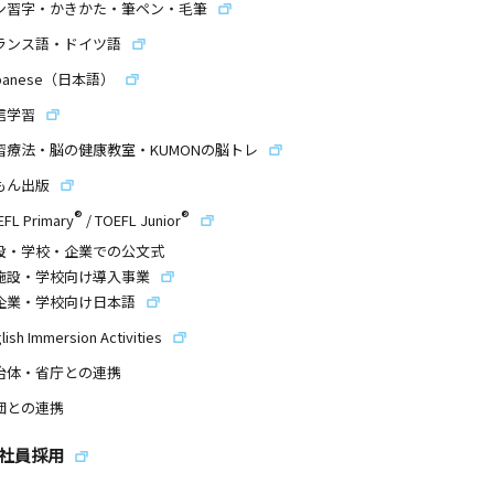
ン習字・かきかた・筆ペン・毛筆
ランス語・ドイツ語
panese（日本語）
信学習
習療法・脳の健康教室・KUMONの脳トレ
もん出版
®
®
EFL Primary
/
TOEFL Junior
設・学校・企業での公文式
施設・学校向け導入事業
企業・学校向け日本語
lish Immersion Activities
治体・省庁との連携
団との連携
社員採用