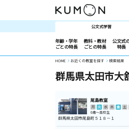
公文式学習
年齢・学年
教科・教材
公文式
ごとの特長
ごとの特長
特長
HOME
お近くの教室を探す
検索結果
群馬県太田市大
尾島教室
月
火
水
木
金
土
0歳～高校生
群馬県太田市尾島町５１８－１