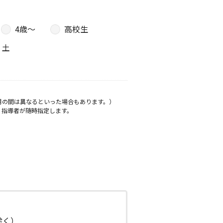
4歳〜
高校生
土
月の間は異なるといった場合もあります。）
、指導者が随時指定します。
日除く）