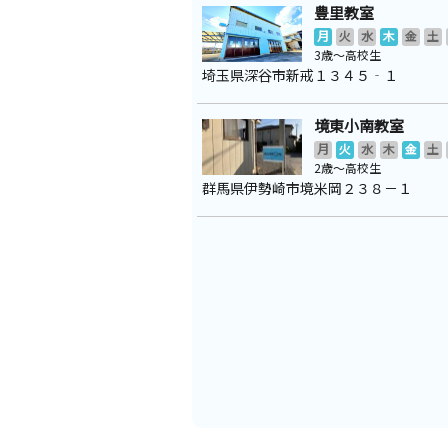
豊里教室
月
火
水
木
金
土
3歳～高校生
埼玉県深谷市新戒１３４５‐１
境東小南教室
月
火
水
木
金
土
2歳～高校生
群馬県伊勢崎市境米岡２３８－１