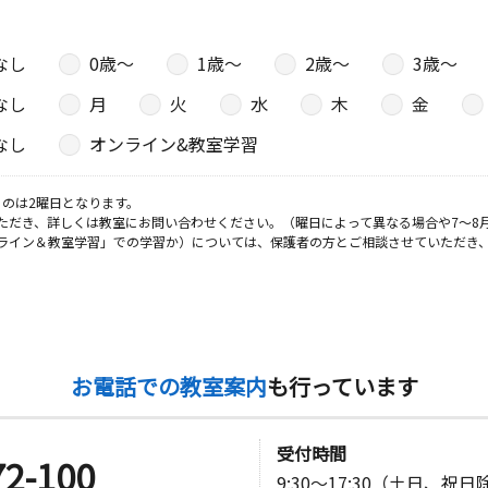
なし
0歳〜
1歳〜
2歳〜
3歳〜
なし
月
火
水
木
金
なし
オンライン&教室学習
のは2曜日となります。
ただき、詳しくは教室にお問い合わせください。（曜日によって異なる場合や7～8
ライン＆教室学習」での学習か）については、保護者の方とご相談させていただき
お電話での教室案内
も行っています
受付時間
72-100
9:30～17:30（土日、祝