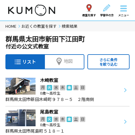
教室を探す
学習中の方
メニュー
HOME
お近くの教室を探す
検索結果
群馬県太田市新田下江田町
付近の公文式教室
さらに条件
地図
リスト
を絞り込む
木崎教室
月
火
水
木
金
土
日
0歳～高校生
群馬県太田市新田木崎町９７８－５ ２階南側
尾島教室
月
火
水
木
金
土
日
0歳～高校生
群馬県太田市尾島町５１８－１