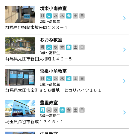
境東小南教室
月
火
水
木
金
土
日
2歳～高校生
群馬県伊勢崎市境米岡２３８－１
おおね教室
月
火
水
木
金
土
日
3歳～高校生
群馬県太田市新田大根町１４６－５
宝泉小前教室
月
火
水
木
金
土
日
1歳～高校生
群馬県太田市宝町８５６番地 ヒカリハイツ１０１
豊里教室
月
火
水
木
金
土
日
3歳～高校生
埼玉県深谷市新戒１３４５‐１
生品教室