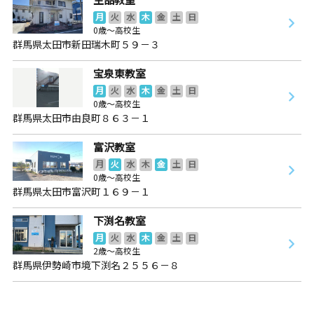
月
火
水
木
金
土
日
0歳～高校生
群馬県太田市新田瑞木町５９－３
宝泉東教室
月
火
水
木
金
土
日
0歳～高校生
群馬県太田市由良町８６３－１
富沢教室
月
火
水
木
金
土
日
0歳～高校生
群馬県太田市富沢町１６９－１
下渕名教室
月
火
水
木
金
土
日
2歳～高校生
群馬県伊勢崎市境下渕名２５５６－８