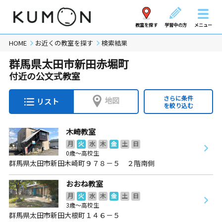
教室を探す
学習中の方
メニュー
HOME
お近くの教室を探す
検索結果
群馬県太田市新田赤堀町
付近の公文式教室
さらに条件
地図
リスト
を絞り込む
木崎教室
月
火
水
木
金
土
日
0歳～高校生
群馬県太田市新田木崎町９７８－５ ２階南側
おおね教室
月
火
水
木
金
土
日
3歳～高校生
群馬県太田市新田大根町１４６－５