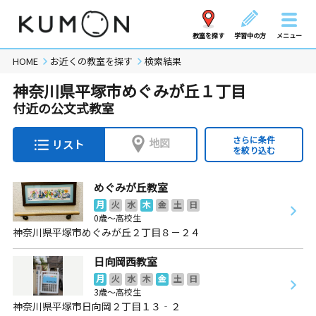
教室を探す
学習中の方
メニュー
HOME
お近くの教室を探す
検索結果
神奈川県平塚市めぐみが丘１丁目
付近の公文式教室
さらに条件
地図
リスト
を絞り込む
めぐみが丘教室
月
火
水
木
金
土
日
0歳～高校生
神奈川県平塚市めぐみが丘２丁目８－２４
日向岡西教室
月
火
水
木
金
土
日
3歳～高校生
神奈川県平塚市日向岡２丁目１３‐２