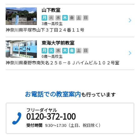
山下教室
月
火
水
木
金
土
日
3歳～高校生
神奈川県平塚市山下３丁目２４番１１号
東海大学前教室
月
火
水
木
金
土
日
0歳～高校生
神奈川県秦野市南矢名２５８－８Ｊハイムビル１０２号室
お電話での教室案内
も行っています
フリーダイヤル
0120-372-100
受付時間
9:30～17:30（土日、祝日除く）