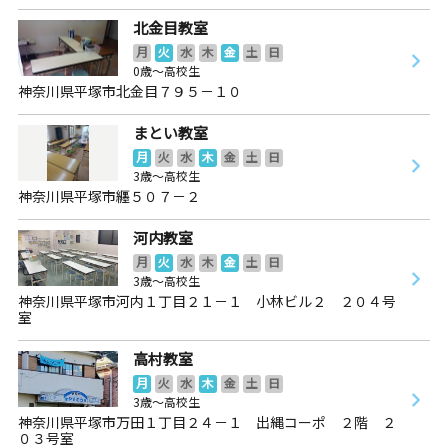
北金目教室
月
火
水
木
金
土
日
0歳～高校生
神奈川県平塚市北金目７９５－１０
まとい教室
月
火
水
木
金
土
日
3歳～高校生
神奈川県平塚市纒５０７－２
河内教室
月
火
水
木
金
土
日
3歳～高校生
神奈川県平塚市河内１丁目２１－１ 小林ビル２ ２０４号
室
高村教室
月
火
水
木
金
土
日
3歳～高校生
神奈川県平塚市万田１丁目２４－１ 出縄コーポ ２階 ２
０３号室