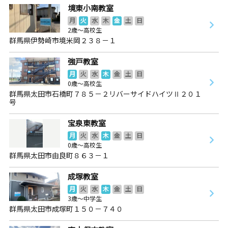
境東小南教室
月
火
水
木
金
土
日
2歳～高校生
群馬県伊勢崎市境米岡２３８－１
強戸教室
月
火
水
木
金
土
日
0歳～高校生
群馬県太田市石橋町７８５－２リバーサイドハイツⅡ２０１
号
宝泉東教室
月
火
水
木
金
土
日
0歳～高校生
群馬県太田市由良町８６３－１
成塚教室
月
火
水
木
金
土
日
3歳～中学生
群馬県太田市成塚町１５０－７４０