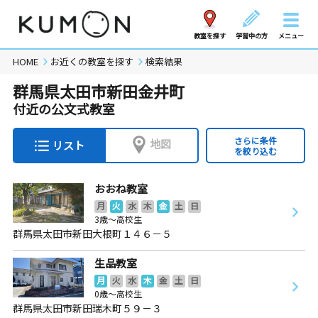
教室を探す
学習中の方
メニュー
HOME
お近くの教室を探す
検索結果
群馬県太田市新田金井町
付近の公文式教室
さらに条件
地図
リスト
を絞り込む
おおね教室
月
火
水
木
金
土
日
3歳～高校生
群馬県太田市新田大根町１４６－５
生品教室
月
火
水
木
金
土
日
0歳～高校生
群馬県太田市新田瑞木町５９－３