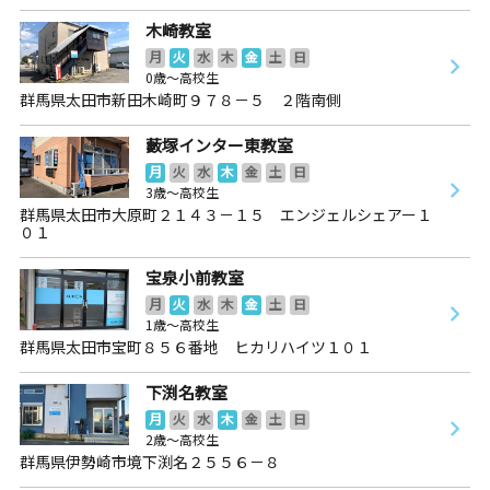
木崎教室
月
火
水
木
金
土
日
0歳～高校生
群馬県太田市新田木崎町９７８－５ ２階南側
藪塚インター東教室
月
火
水
木
金
土
日
3歳～高校生
群馬県太田市大原町２１４３－１５ エンジェルシェアー１
０１
宝泉小前教室
月
火
水
木
金
土
日
1歳～高校生
群馬県太田市宝町８５６番地 ヒカリハイツ１０１
下渕名教室
月
火
水
木
金
土
日
2歳～高校生
群馬県伊勢崎市境下渕名２５５６－８