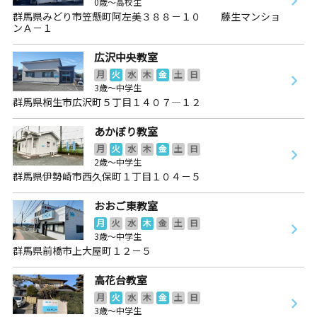
0歳～高校生
群馬県みどり市笠懸町阿左美３８８－１０ 藤生マンショ
ンＡ－１
広沢中央教室
月
火
水
木
金
土
日
3歳～中学生
群馬県桐生市広沢町５丁目１４０７―１２
あかぼり教室
月
火
水
木
金
土
日
2歳～中学生
群馬県伊勢崎市西久保町１丁目１０４－５
おおご東教室
月
火
水
木
金
土
日
3歳～中学生
群馬県前橋市上大屋町１２－５
高花台教室
月
火
水
木
金
土
日
3歳～中学生