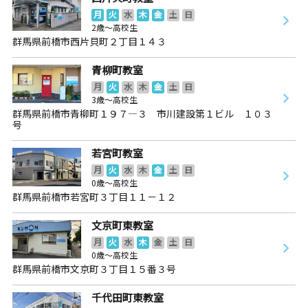
月
火
水
木
金
土
日
2歳～高校生
群馬県前橋市西片貝町２丁目１４３
青柳町教室
月
火
水
木
金
土
日
3歳～高校生
群馬県前橋市青柳町１９７―３ 市川建設第１ビル １０３
号
若宮町教室
月
火
水
木
金
土
日
0歳～高校生
群馬県前橋市若宮町３丁目１１－１２
文京町東教室
月
火
水
木
金
土
日
0歳～高校生
群馬県前橋市文京町３丁目１５番３号
千代田町東教室