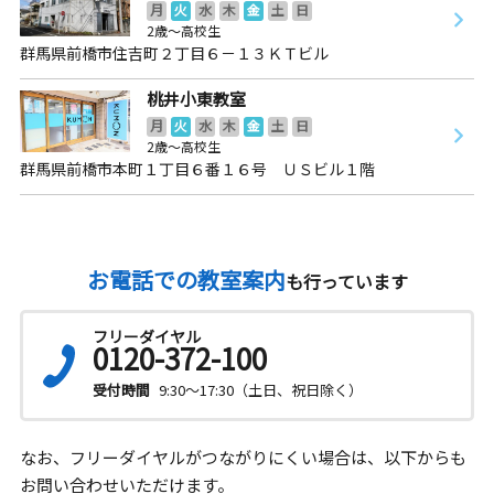
月
火
水
木
金
土
日
2歳～高校生
群馬県前橋市住吉町２丁目６－１３ＫＴビル
桃井小東教室
月
火
水
木
金
土
日
2歳～高校生
群馬県前橋市本町１丁目６番１６号 ＵＳビル１階
お電話での教室案内
も行っています
フリーダイヤル
0120-372-100
受付時間
9:30～17:30（土日、祝日除く）
なお、フリーダイヤルがつながりにくい場合は、以下からも
お問い合わせいただけます。