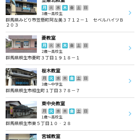
月
火
水
木
金
土
日
3歳～高校生
群馬県みどり市笠懸町阿左美３７１２－１ セベルハイツＢ
２０３
菱教室
月
火
水
木
金
土
日
2歳～高校生
群馬県桐生市菱町３丁目１９１８－１
桜木教室
月
火
水
木
金
土
日
3歳～中学生
群馬県桐生市相生町１丁目３７８－７
東中央教室
月
火
水
木
金
土
日
1歳～高校生
群馬県桐生市東５丁目１０‐２８
宮城教室