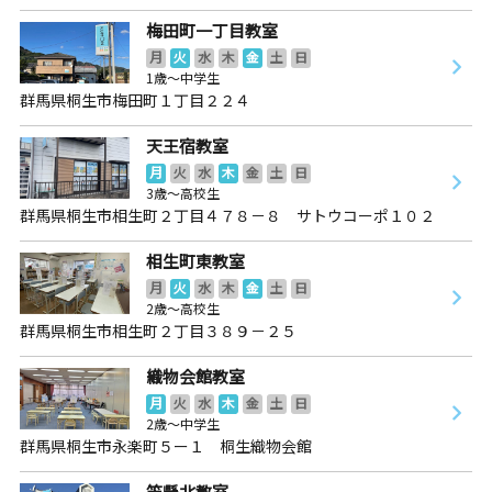
梅田町一丁目教室
月
火
水
木
金
土
日
1歳～中学生
群馬県桐生市梅田町１丁目２２４
天王宿教室
月
火
水
木
金
土
日
3歳～高校生
群馬県桐生市相生町２丁目４７８－８ サトウコーポ１０２
相生町東教室
月
火
水
木
金
土
日
2歳～高校生
群馬県桐生市相生町２丁目３８９－２５
織物会館教室
月
火
水
木
金
土
日
2歳～中学生
群馬県桐生市永楽町５ー１ 桐生織物会館
笠懸北教室