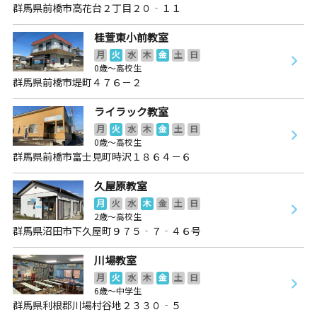
群馬県前橋市高花台２丁目２０‐１１
桂萱東小前教室
月
火
水
木
金
土
日
0歳～高校生
群馬県前橋市堤町４７６－２
ライラック教室
月
火
水
木
金
土
日
0歳～高校生
群馬県前橋市富士見町時沢１８６４－６
久屋原教室
月
火
水
木
金
土
日
2歳～高校生
群馬県沼田市下久屋町９７５‐７‐４６号
川場教室
月
火
水
木
金
土
日
6歳～中学生
群馬県利根郡川場村谷地２３３０‐５