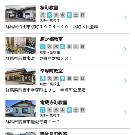
桜町教室
月
火
水
木
金
土
日
2歳～高校生
群馬県沼田市桜町１９７４－４０ 桜町区民会館
原之郷教室
月
火
水
木
金
土
日
0歳～高校生
群馬県前橋市富士見町原之郷３３１
幸塚町教室
月
火
水
木
金
土
日
0歳～高校生
群馬県前橋市幸塚町１３１ 幸塚町公民館
竜蔵寺町教室
月
火
水
木
金
土
日
2歳～高校生
群馬県前橋市龍蔵寺町４－２
西片貝町教室