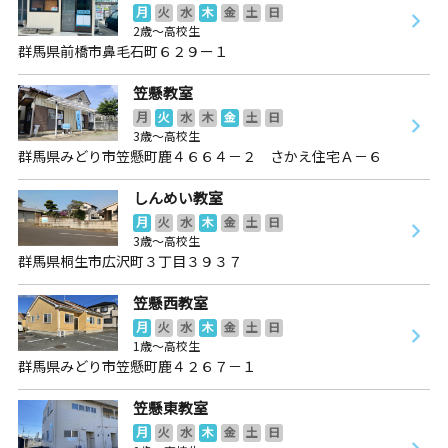
月
火
水
木
金
土
日
2歳～高校生
群馬県前橋市鼻毛石町６２９ー１
笠懸教室
月
火
水
木
金
土
日
3歳～高校生
群馬県みどり市笠懸町鹿４６６４－２ さかえ住宅Ａ－６
しんめい教室
月
火
水
木
金
土
日
3歳～高校生
群馬県桐生市広沢町３丁目３９３７
笠懸西教室
月
火
水
木
金
土
日
1歳～高校生
群馬県みどり市笠懸町鹿４２６７－１
笠懸東教室
月
火
水
木
金
土
日