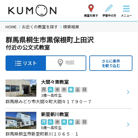
教室を探す
学習中の方
メニュー
HOME
お近くの教室を探す
検索結果
群馬県桐生市黒保根町上田沢
付近の公文式教室
さらに条件
地図
リスト
を絞り込む
大間々東教室
月
火
水
木
金
土
日
3歳～高校生
群馬県みどり市大間々町大間々１７９０－７
新里新川教室
月
火
水
木
金
土
日
0歳～高校生
群馬県桐生市新里町新川１０６５‐１