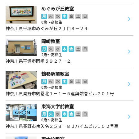
めぐみが丘教室
月
火
水
木
金
土
日
0歳～高校生
神奈川県平塚市めぐみが丘２丁目８－２４
岡崎教室
月
火
水
木
金
土
日
2歳～高校生
神奈川県平塚市岡崎５９２７－２
鶴巻駅前教室
月
火
水
木
金
土
日
0歳～高校生
神奈川県秦野市鶴巻北１－１－５産興鶴巻ビル２０１号
東海大学前教室
月
火
水
木
金
土
日
0歳～高校生
神奈川県秦野市南矢名２５８－８Ｊハイムビル１０２号室
東大竹教室