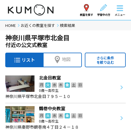
教室を探す
学習中の方
メニュー
HOME
お近くの教室を探す
検索結果
神奈川県平塚市北金目
付近の公文式教室
さらに条件
地図
リスト
を絞り込む
北金目教室
月
火
水
木
金
土
日
0歳～高校生
神奈川県平塚市北金目７９５－１０
鶴巻中央教室
月
火
水
木
金
土
日
0歳～高校生
神奈川県秦野市鶴巻南４丁目２４－１８