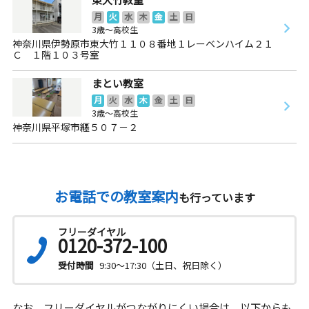
月
火
水
木
金
土
日
3歳～高校生
神奈川県伊勢原市東大竹１１０８番地１レーベンハイム２１
Ｃ １階１０３号室
まとい教室
月
火
水
木
金
土
日
3歳～高校生
神奈川県平塚市纒５０７－２
お電話での教室案内
も行っています
フリーダイヤル
0120-372-100
受付時間
9:30～17:30（土日、祝日除く）
なお、フリーダイヤルがつながりにくい場合は、以下からも