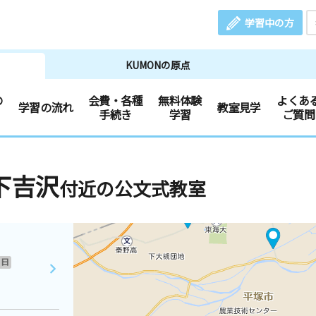
学習中の方
KUMONの原点
の
会費・各種
無料体験
よくあ
学習の流れ
教室見学
手続き
学習
ご質問
下吉沢
付近の公文式教室
日