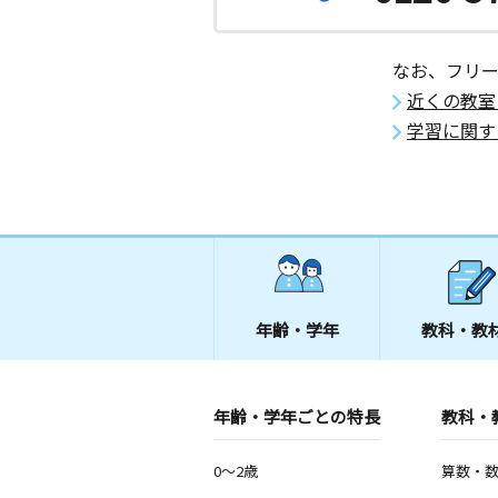
神奈川県中郡大磯町大磯１２３１－７
東海大学前教室
なお、フリ
月
火
水
木
金
土
近くの教室
0歳～高校生
神奈川県秦野市南矢名２５８－８Ｊハ
学習に関す
０２号室
南原教室
月
火
水
木
金
土
0歳～高校生
神奈川県平塚市南原１丁目１３－１０
年齢・学年
教科・教
年齢・学年ごとの特長
教科・
0～2歳
算数・