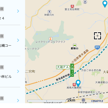
日
２４
日
出縄コー
日
小林ビル
日
2km
コーポ吉川