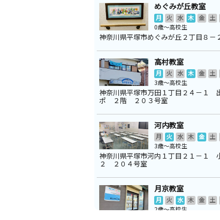
めぐみが丘教室
月
火
水
木
金
土
0歳～高校生
神奈川県平塚市めぐみが丘２丁目８－
高村教室
月
火
水
木
金
土
3歳～高校生
神奈川県平塚市万田１丁目２４－１ 
ポ ２階 ２０３号室
河内教室
月
火
水
木
金
土
3歳～高校生
神奈川県平塚市河内１丁目２１－１ 
２ ２０４号室
月京教室
月
火
水
木
金
土
2歳～高校生
神奈川県中郡大磯町月京２５－１６ 