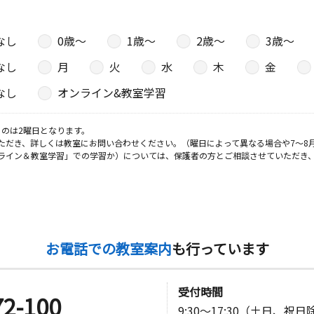
なし
0歳〜
1歳〜
2歳〜
3歳〜
日
なし
月
火
水
木
金
なし
オンライン&教室学習
日
のは2曜日となります。
ただき、詳しくは教室にお問い合わせください。（曜日によって異なる場合や7～8
ライン＆教室学習」での学習か）については、保護者の方とご相談させていただき
号
日
お電話での教室案内
も行っています
日
受付時間
72-100
9:30～17:30（土日、祝