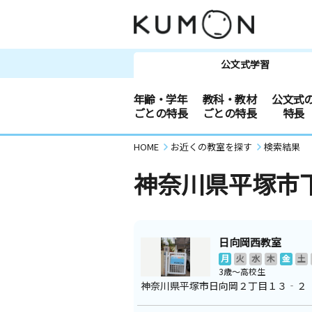
公文式学習
年齢・学年
教科・教材
公文式
ごとの特長
ごとの特長
特長
HOME
お近くの教室を探す
検索結果
神奈川県平塚市
日向岡西教室
月
火
水
木
金
土
3歳～高校生
神奈川県平塚市日向岡２丁目１３‐２