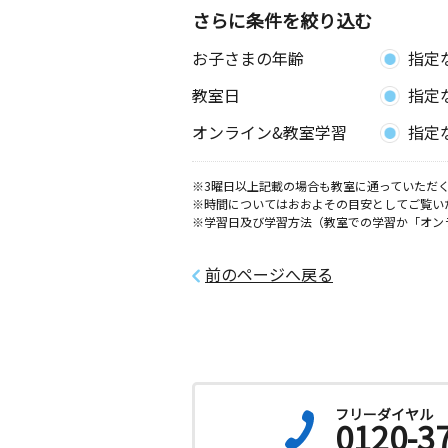
さらに条件を絞り込む
北金目教室
お子さまの年齢
指定
月
火
水
木
金
土
0歳～高校生
教室日
指定
神奈川県平塚市北金目７９５－１０
オンライン&教室学習
指定
山下教室
月
火
水
木
金
土
※3曜日以上記載の場合も教室に通っていただく
※時間についてはおおよその目安としてご覧い
3歳～高校生
※学習日及び学習方法（教室での学習か「オン
神奈川県平塚市山下３丁目２４番１１
前のページへ戻る
まとい教室
月
火
水
木
金
土
3歳～高校生
神奈川県平塚市纒５０７－２
大磯小前教室
月
火
水
木
金
土
フリーダイヤル
0120-3
0歳～高校生