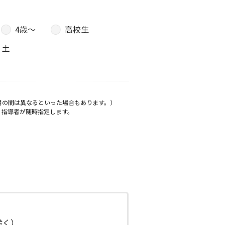
4歳〜
高校生
土
月の間は異なるといった場合もあります。）
、指導者が随時指定します。
日除く）