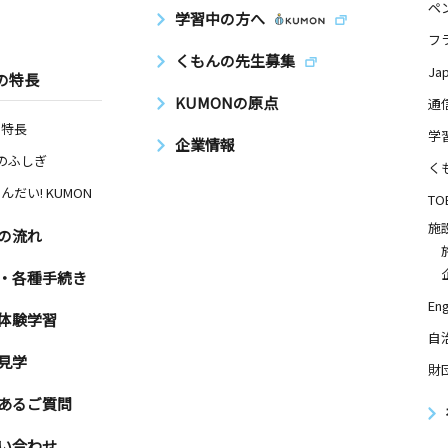
ペ
学習中の方へ
フ
くもんの先生募集
Ja
の特長
KUMONの原点
通
の特長
学
企業情報
Nのふしぎ
く
んだい! KUMON
TO
施
の流れ
・各種手続き
Eng
体験学習
自
見学
財
あるご質問
い合わせ