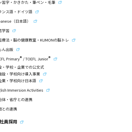
ン習字・かきかた・筆ペン・毛筆
ランス語・ドイツ語
panese（日本語）
信学習
習療法・脳の健康教室・KUMONの脳トレ
もん出版
®
®
EFL Primary
/
TOEFL Junior
設・学校・企業での公文式
施設・学校向け導入事業
企業・学校向け日本語
lish Immersion Activities
治体・省庁との連携
団との連携
社員採用