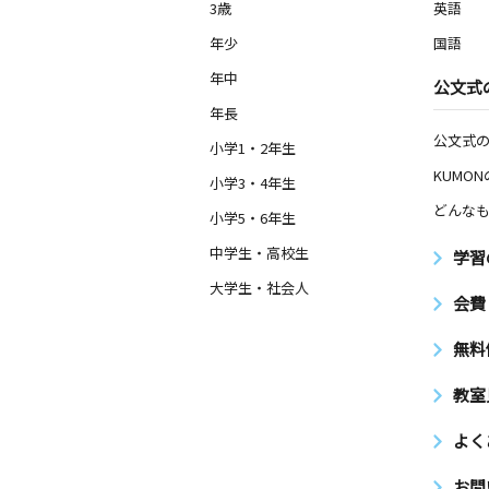
3歳
英語
年少
国語
年中
公文式
年長
公文式
小学1・2年生
KUMO
小学3・4年生
どんなも
小学5・6年生
中学生・高校生
学習
大学生・社会人
会費
無料
教室
よく
お問