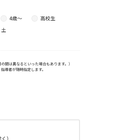
4歳〜
高校生
土
月の間は異なるといった場合もあります。）
、指導者が随時指定します。
日除く）