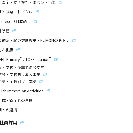
ン習字・かきかた・筆ペン・毛筆
ランス語・ドイツ語
panese（日本語）
信学習
習療法・脳の健康教室・KUMONの脳トレ
もん出版
®
®
EFL Primary
/
TOEFL Junior
設・学校・企業での公文式
施設・学校向け導入事業
企業・学校向け日本語
lish Immersion Activities
治体・省庁との連携
団との連携
社員採用