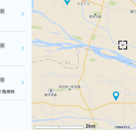
日
日
日
２階南側
2km