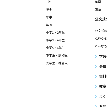
3歳
英語
年少
国語
年中
公文式
年長
公文式
小学1・2年生
KUMO
小学3・4年生
どんなも
小学5・6年生
中学生・高校生
学習
大学生・社会人
会費
無料
教室
よく
お問