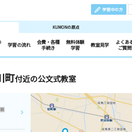
学習中の方
KUMONの原点
の
会費・各種
無料体験
よくあ
学習の流れ
教室見学
手続き
学習
ご質問
川町
付近の公文式教室
日