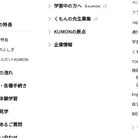
ペ
学習中の方へ
フ
くもんの先生募集
Ja
の特長
KUMONの原点
通
の特長
学
企業情報
Nのふしぎ
く
んだい! KUMON
TO
施
の流れ
・各種手続き
Eng
体験学習
自
見学
財
あるご質問
い合わせ