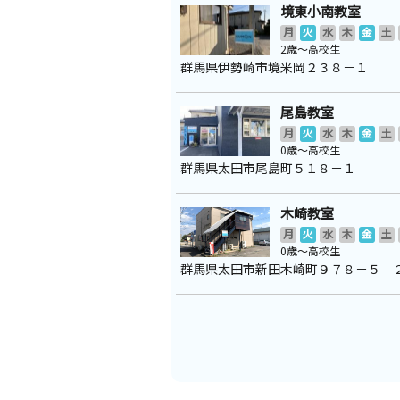
境東小南教室
月
火
水
木
金
土
2歳～高校生
群馬県伊勢崎市境米岡２３８－１
尾島教室
月
火
水
木
金
土
0歳～高校生
群馬県太田市尾島町５１８－１
木崎教室
月
火
水
木
金
土
0歳～高校生
群馬県太田市新田木崎町９７８－５ 