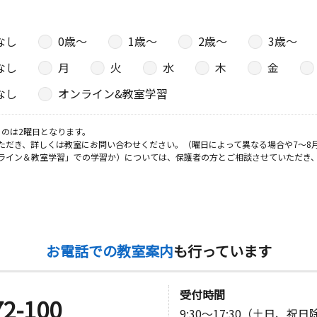
なし
0歳〜
1歳〜
2歳〜
3歳〜
なし
月
火
水
木
金
なし
オンライン&教室学習
のは2曜日となります。
ただき、詳しくは教室にお問い合わせください。（曜日によって異なる場合や7～8
ライン＆教室学習」での学習か）については、保護者の方とご相談させていただき
お電話での教室案内
も行っています
受付時間
72-100
9:30～17:30（土日、祝