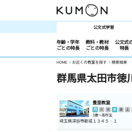
公文式学習
年齢・学年
教科・教材
公文式
ごとの特長
ごとの特長
特長
HOME
お近くの教室を探す
検索結果
群馬県太田市徳
豊里教室
月
火
水
木
金
土
3歳～高校生
埼玉県深谷市新戒１３４５‐１