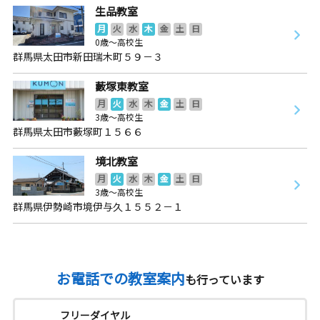
生品教室
月
火
水
木
金
土
日
0歳～高校生
群馬県太田市新田瑞木町５９－３
藪塚東教室
月
火
水
木
金
土
日
3歳～高校生
群馬県太田市藪塚町１５６６
境北教室
月
火
水
木
金
土
日
3歳～高校生
群馬県伊勢崎市境伊与久１５５２－１
お電話での教室案内
も行っています
フリーダイヤル