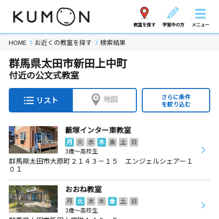
教室を探す
学習中の方
メニュー
HOME
お近くの教室を探す
検索結果
群馬県太田市新田上中町
付近の公文式教室
さらに条件
地図
リスト
を絞り込む
藪塚インター東教室
月
火
水
木
金
土
日
3歳～高校生
群馬県太田市大原町２１４３－１５ エンジェルシェアー１
０１
おおね教室
月
火
水
木
金
土
日
3歳～高校生