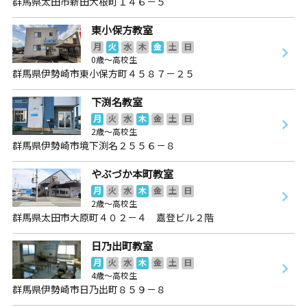
群馬県太田市新田大根町１４６－５
東小保方教室
月
火
水
木
金
土
日
0歳～高校生
群馬県伊勢崎市東小保方町４５８７－２５
下渕名教室
月
火
水
木
金
土
日
2歳～高校生
群馬県伊勢崎市境下渕名２５５６－８
やぶづか本町教室
月
火
水
木
金
土
日
2歳～高校生
群馬県太田市大原町４０２－４ 嘉登ビル２階
日乃出町教室
月
火
水
木
金
土
日
4歳～高校生
群馬県伊勢崎市日乃出町８５９－８