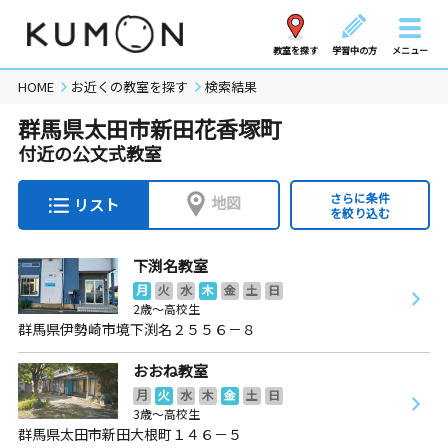
教室を探す
学習中の方
メニュー
HOME
お近くの教室を探す
検索結果
群馬県太田市新田花香塚町
付近の公文式教室
さらに条件
地図
リスト
を絞り込む
下渕名教室
月
火
水
木
金
土
日
2歳～高校生
群馬県伊勢崎市境下渕名２５５６－８
おおね教室
月
火
水
木
金
土
日
3歳～高校生
群馬県太田市新田大根町１４６－５