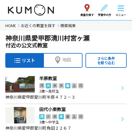
教室を探す
学習中の方
メニュー
HOME
お近くの教室を探す
検索結果
神奈川県愛甲郡清川村宮ヶ瀬
付近の公文式教室
さらに条件
地図
リスト
を絞り込む
半原教室
月
火
水
木
金
土
日
2歳～高校生
神奈川県愛甲郡愛川町半原４７２－３
田代小東教室
月
火
水
木
金
土
日
3歳～中学生
神奈川県愛甲郡愛川町角田２２６７