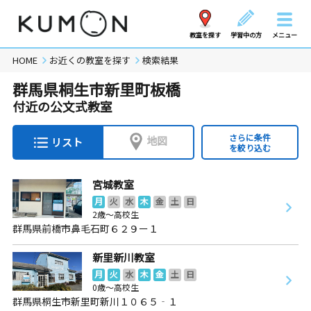
教室を探す
学習中の方
メニュー
HOME
お近くの教室を探す
検索結果
群馬県桐生市新里町板橋
付近の公文式教室
さらに条件
地図
リスト
を絞り込む
宮城教室
月
火
水
木
金
土
日
2歳～高校生
群馬県前橋市鼻毛石町６２９ー１
新里新川教室
月
火
水
木
金
土
日
0歳～高校生
群馬県桐生市新里町新川１０６５‐１