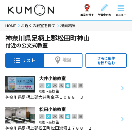
教室を探す
学習中の方
メニュー
HOME
お近くの教室を探す
検索結果
神奈川県足柄上郡松田町神山
付近の公文式教室
さらに条件
地図
リスト
を絞り込む
大井小前教室
月
火
水
木
金
土
日
0歳～高校生
神奈川県足柄上郡大井町金子１０８８－３
松田小前教室
月
火
水
木
金
土
日
0歳～高校生
神奈川県足柄上郡松田町松田惣領１７８８－２