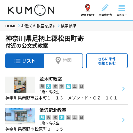
教室を探す
学習中の方
メニュー
HOME
お近くの教室を探す
検索結果
神奈川県足柄上郡松田町寄
付近の公文式教室
さらに条件
地図
リスト
を絞り込む
並木町教室
月
火
水
木
金
土
日
0歳～高校生
神奈川県秦野市並木町１－１３ メゾン・ド・ＯＺ １０１
渋沢駅北教室
月
火
水
木
金
土
日
0歳～高校生
神奈川県秦野市松原町３ー３５