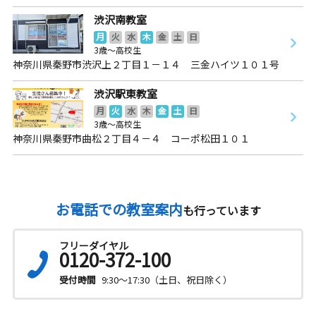
渋沢南教室
月
火
水
木
金
土
日
3歳～高校生
神奈川県秦野市渋沢上２丁目１－１４ 三金ハイツ１０１号
渋沢駅東教室
月
火
水
木
金
土
日
3歳～高校生
神奈川県秦野市曲松２丁目４－４ コーポ松田１０１
お電話での教室案内
も行っています
フリーダイヤル
0120-372-100
受付時間
9:30～17:30（土日、祝日除く）