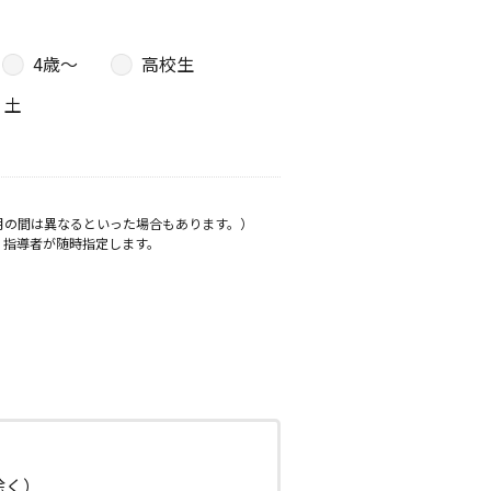
4歳〜
高校生
土
月の間は異なるといった場合もあります。）
、指導者が随時指定します。
日除く）