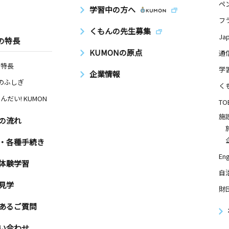
ペ
学習中の方へ
フ
くもんの先生募集
Ja
の特長
KUMONの原点
通
の特長
学
企業情報
Nのふしぎ
く
んだい! KUMON
TO
施
の流れ
・各種手続き
Eng
体験学習
自
見学
財
あるご質問
い合わせ