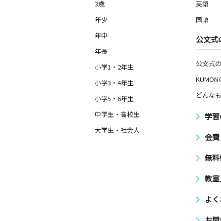
3歳
英語
年少
国語
年中
公文式
年長
公文式
小学1・2年生
KUMO
小学3・4年生
どんなも
小学5・6年生
中学生・高校生
学習
大学生・社会人
会費
無料
教室
よく
お問