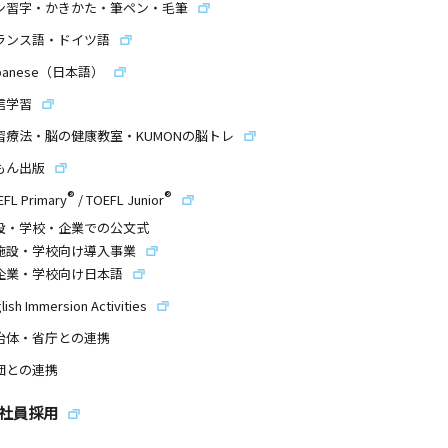
ン習字・かきかた・筆ペン・毛筆
ランス語・ドイツ語
panese（日本語）
信学習
習療法・脳の健康教室・KUMONの脳トレ
もん出版
®
®
EFL Primary
/
TOEFL Junior
設・学校・企業での公文式
施設・学校向け導入事業
企業・学校向け日本語
lish Immersion Activities
治体・省庁との連携
団との連携
社員採用