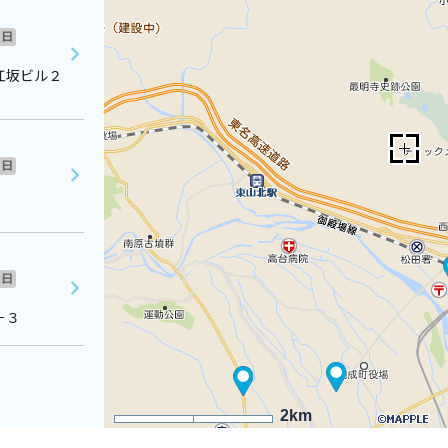
日
江坂ビル２
日
日
－３
2km