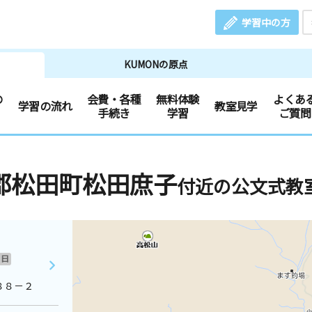
学習中の方
KUMONの原点
の
会費・各種
無料体験
よくあ
学習の流れ
教室見学
手続き
学習
ご質問
郡松田町松田庶子
付近の公文式教
日
８８－２