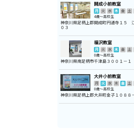
開成小前教室
月
火
水
木
金
土
4歳～高校生
神奈川県足柄上郡開成町円通寺１５ 
０３
福沢教室
月
火
水
木
金
土
0歳～高校生
神奈川県南足柄市千津島３００１－１
大井小前教室
月
火
水
木
金
土
0歳～高校生
神奈川県足柄上郡大井町金子１０８８