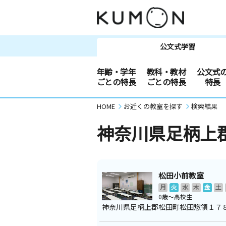
公文式学習
年齢・学年
教科・教材
公文式
ごとの特長
ごとの特長
特長
HOME
お近くの教室を探す
検索結果
神奈川県足柄上
松田小前教室
月
火
水
木
金
土
0歳～高校生
神奈川県足柄上郡松田町松田惣領１７