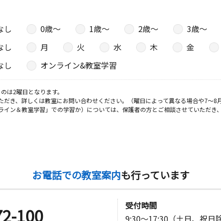
なし
0歳〜
1歳〜
2歳〜
3歳〜
なし
月
火
水
木
金
なし
オンライン&教室学習
のは2曜日となります。
ただき、詳しくは教室にお問い合わせください。（曜日によって異なる場合や7～8
ライン＆教室学習」での学習か）については、保護者の方とご相談させていただき
お電話での教室案内
も行っています
受付時間
72-100
9:30～17:30（土日、祝