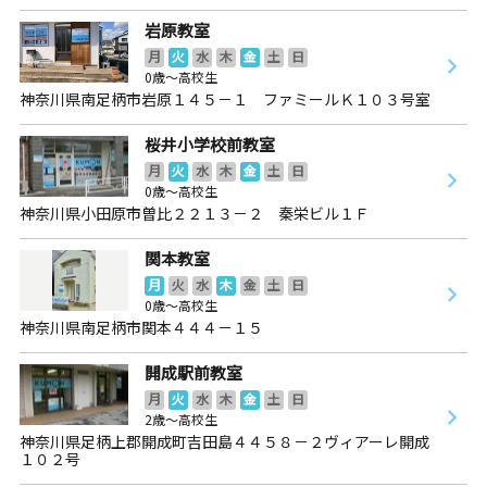
岩原教室
月
火
水
木
金
土
日
0歳～高校生
神奈川県南足柄市岩原１４５－１ ファミールＫ１０３号室
桜井小学校前教室
月
火
水
木
金
土
日
0歳～高校生
神奈川県小田原市曽比２２１３－２ 秦栄ビル１Ｆ
関本教室
月
火
水
木
金
土
日
0歳～高校生
神奈川県南足柄市関本４４４－１５
開成駅前教室
月
火
水
木
金
土
日
2歳～高校生
神奈川県足柄上郡開成町吉田島４４５８－２ヴィアーレ開成
１０２号