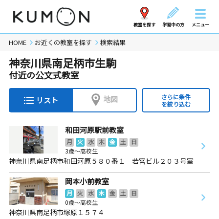
教室を探す
学習中の方
メニュー
HOME
お近くの教室を探す
検索結果
神奈川県南足柄市生駒
付近の公文式教室
さらに条件
地図
リスト
を絞り込む
和田河原駅前教室
月
火
水
木
金
土
日
3歳～高校生
神奈川県南足柄市和田河原５８０番１ 若宮ビル２０３号室
岡本小前教室
月
火
水
木
金
土
日
0歳～高校生
神奈川県南足柄市塚原１５７４