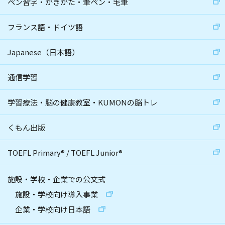
ペン習字・かきかた・筆ペン・毛筆
フランス語・ドイツ語
Japanese（日本語）
通信学習
学習療法・脳の健康教室・KUMONの脳トレ
くもん出版
TOEFL Primary
®
/
TOEFL Junior
®
施設・学校・企業での公文式
施設・学校向け導入事業
企業・学校向け日本語