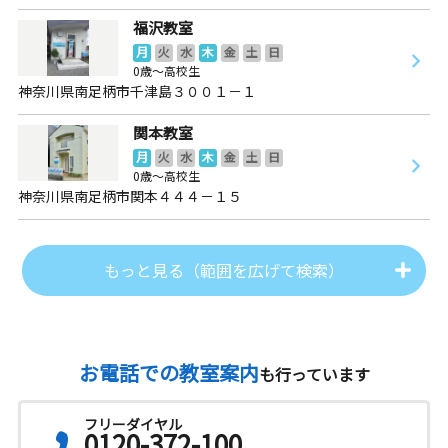
福沢教室
月
火
水
木
金
土
日
0歳～高校生
神奈川県南足柄市千津島３００１－１
関本教室
月
火
水
木
金
土
日
0歳～高校生
神奈川県南足柄市関本４４４－１５
もっと見る（範囲を広げて検索）
お電話での教室案内
も行っています
フリーダイヤル
0120-372-100