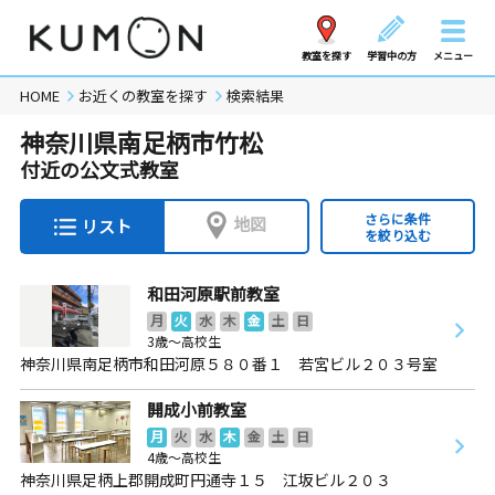
教室を探す
学習中の方
メニュー
HOME
お近くの教室を探す
検索結果
神奈川県南足柄市竹松
付近の公文式教室
さらに条件
地図
リスト
を絞り込む
和田河原駅前教室
月
火
水
木
金
土
日
3歳～高校生
神奈川県南足柄市和田河原５８０番１ 若宮ビル２０３号室
開成小前教室
月
火
水
木
金
土
日
4歳～高校生
神奈川県足柄上郡開成町円通寺１５ 江坂ビル２０３