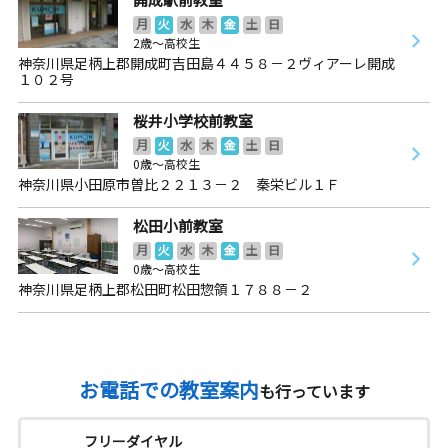
月
火
水
木
金
土
日
2歳～高校生
神奈川県足柄上郡開成町吉田島４４５８－２ヴィアーレ開成
１０２号
桜井小学校前教室
月
火
水
木
金
土
日
0歳～高校生
神奈川県小田原市曽比２２１３－２ 秦栄ビル１Ｆ
松田小前教室
月
火
水
木
金
土
日
0歳～高校生
神奈川県足柄上郡松田町松田惣領１７８８－２
お電話での教室案内
も行っています
フリーダイヤル