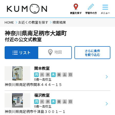
教室を探す
学習中の方
メニュー
HOME
お近くの教室を探す
検索結果
神奈川県南足柄市大雄町
付近の公文式教室
さらに条件
地図
リスト
を絞り込む
関本教室
月
火
水
木
金
土
日
0歳～高校生
神奈川県南足柄市関本４４４－１５
福沢教室
月
火
水
木
金
土
日
0歳～高校生
神奈川県南足柄市千津島３００１－１