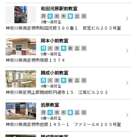
和田河原駅前教室
月
火
水
木
金
土
日
3歳～高校生
神奈川県南足柄市和田河原５８０番１ 若宮ビル２０３号室
岡本小前教室
月
火
水
木
金
土
日
0歳～高校生
神奈川県南足柄市塚原１５７４
開成小前教室
月
火
水
木
金
土
日
4歳～高校生
神奈川県足柄上郡開成町円通寺１５ 江坂ビル２０３
岩原教室
月
火
水
木
金
土
日
0歳～高校生
神奈川県南足柄市岩原１４５－１ ファミールＫ１０３号室
開成駅前教室