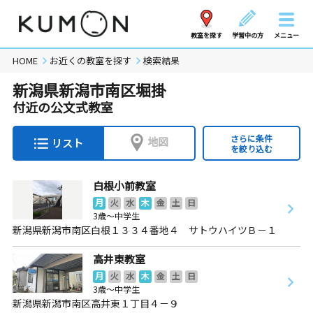
教室を探す
学習中の方
メニュー
HOME
お近くの教室を探す
検索結果
新潟県新潟市南区堀掛
付近の公文式教室
さらに条件
地図
リスト
を絞り込む
白根小前教室
月
火
水
木
金
土
日
3歳～中学生
新潟県新潟市南区白根１３３４番地４ サトウハイツＢ－１
高井東教室
月
火
水
木
金
土
日
3歳～中学生
新潟県新潟市南区高井東１丁目４－９