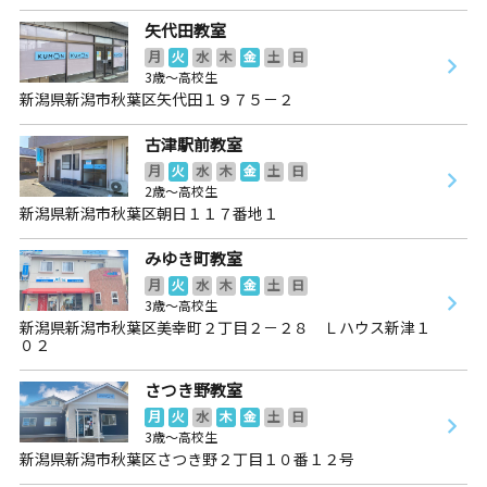
矢代田教室
月
火
水
木
金
土
日
3歳～高校生
新潟県新潟市秋葉区矢代田１９７５－２
古津駅前教室
月
火
水
木
金
土
日
2歳～高校生
新潟県新潟市秋葉区朝日１１７番地１
みゆき町教室
月
火
水
木
金
土
日
3歳～高校生
新潟県新潟市秋葉区美幸町２丁目２－２８ Ｌハウス新津１
０２
さつき野教室
月
火
水
木
金
土
日
3歳～高校生
新潟県新潟市秋葉区さつき野２丁目１０番１２号