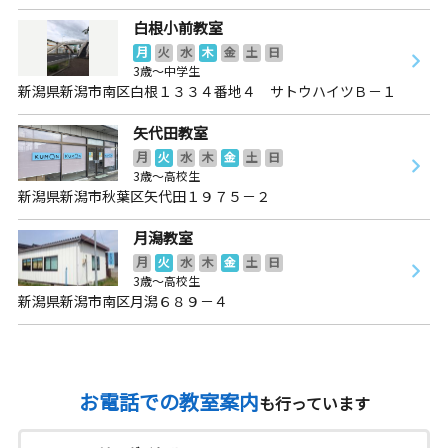
白根小前教室
月
火
水
木
金
土
日
3歳～中学生
新潟県新潟市南区白根１３３４番地４ サトウハイツＢ－１
矢代田教室
月
火
水
木
金
土
日
3歳～高校生
新潟県新潟市秋葉区矢代田１９７５－２
月潟教室
月
火
水
木
金
土
日
3歳～高校生
新潟県新潟市南区月潟６８９－４
お電話での教室案内
も行っています