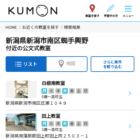
教室を探す
学習中の方
メニュー
HOME
お近くの教室を探す
検索結果
新潟県新潟市南区蜘手興野
付近の公文式教室
さらに条件
地図
リスト
を絞り込む
白根南教室
月
火
水
木
金
土
日
0歳～高校生
新潟県新潟市南区庄瀬１０４９
田上教室
月
火
水
木
金
土
日
3歳～高校生
新潟県南蒲原郡田上町田上丙２５０３－１