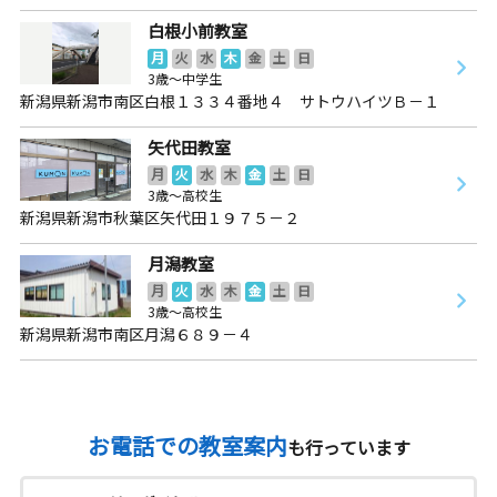
白根小前教室
月
火
水
木
金
土
日
3歳～中学生
新潟県新潟市南区白根１３３４番地４ サトウハイツＢ－１
矢代田教室
月
火
水
木
金
土
日
3歳～高校生
新潟県新潟市秋葉区矢代田１９７５－２
月潟教室
月
火
水
木
金
土
日
3歳～高校生
新潟県新潟市南区月潟６８９－４
お電話での教室案内
も行っています