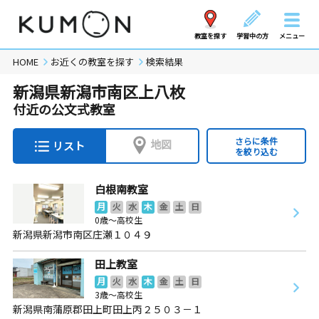
教室を探す
学習中の方
メニュー
HOME
お近くの教室を探す
検索結果
新潟県新潟市南区上八枚
付近の公文式教室
さらに条件
地図
リスト
を絞り込む
白根南教室
月
火
水
木
金
土
日
0歳～高校生
新潟県新潟市南区庄瀬１０４９
田上教室
月
火
水
木
金
土
日
3歳～高校生
新潟県南蒲原郡田上町田上丙２５０３－１