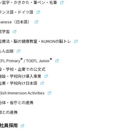
ン習字・かきかた・筆ペン・毛筆
ランス語・ドイツ語
panese（日本語）
信学習
習療法・脳の健康教室・KUMONの脳トレ
もん出版
®
®
EFL Primary
/
TOEFL Junior
設・学校・企業での公文式
施設・学校向け導入事業
企業・学校向け日本語
lish Immersion Activities
治体・省庁との連携
団との連携
社員採用