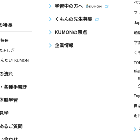
ペ
学習中の方へ
フ
くもんの先生募集
Ja
の特長
KUMONの原点
通
の特長
学
企業情報
Nのふしぎ
く
んだい! KUMON
TO
施
の流れ
・各種手続き
Eng
体験学習
自
見学
財
あるご質問
い合わせ