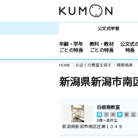
公文式学習
年齢・学年
教科・教材
公文式
ごとの特長
ごとの特長
特長
HOME
お近くの教室を探す
検索結果
新潟県新潟市南
白根南教室
月
火
水
木
金
土
0歳～高校生
新潟県新潟市南区庄瀬１０４９