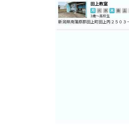
田上教室
月
火
水
木
金
土
3歳～高校生
新潟県南蒲原郡田上町田上丙２５０３