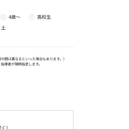
4歳〜
高校生
土
月の間は異なるといった場合もあります。）
、指導者が随時指定します。
日除く）