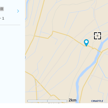
日
－１
2km