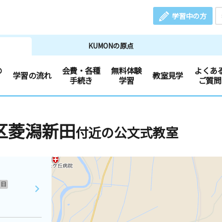
学習中の方
KUMONの原点
の
会費・各種
無料体験
よくあ
学習の流れ
教室見学
手続き
学習
ご質問
区菱潟新田
付近の公文式教室
日