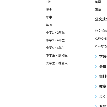
3歳
英語
年少
国語
年中
公文式
年長
公文式
小学1・2年生
KUMO
小学3・4年生
どんなも
小学5・6年生
中学生・高校生
学習
大学生・社会人
会費
無料
教室
よく
お問