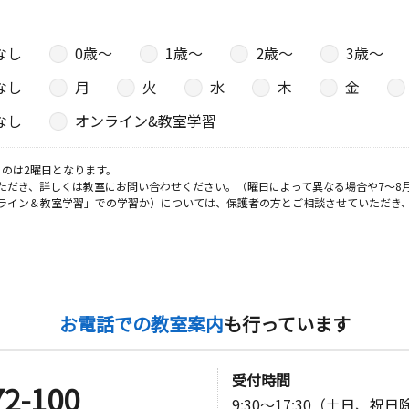
なし
0歳〜
1歳〜
2歳〜
3歳〜
なし
月
火
水
木
金
なし
オンライン&教室学習
のは2曜日となります。
ただき、詳しくは教室にお問い合わせください。（曜日によって異なる場合や7～8
ライン＆教室学習」での学習か）については、保護者の方とご相談させていただき
お電話での教室案内
も行っています
受付時間
72-100
9:30～17:30（土日、祝