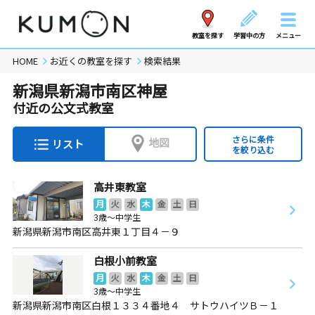
教室を探す
学習中の方
メニュー
HOME
お近くの教室を探す
検索結果
新潟県新潟市南区神屋
付近の公文式教室
さらに条件
地図
リスト
を絞り込む
高井東教室
月
火
水
木
金
土
日
3歳～中学生
新潟県新潟市南区高井東１丁目４－９
白根小前教室
月
火
水
木
金
土
日
3歳～中学生
新潟県新潟市南区白根１３３４番地４ サトウハイツＢ－１