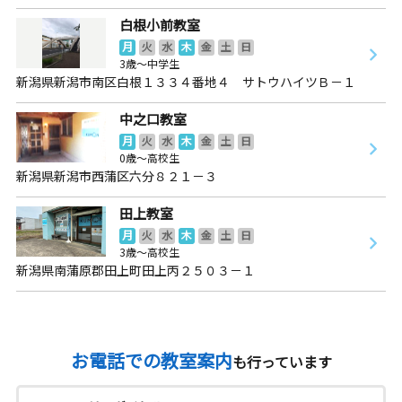
白根小前教室
月
火
水
木
金
土
日
3歳～中学生
新潟県新潟市南区白根１３３４番地４ サトウハイツＢ－１
中之口教室
月
火
水
木
金
土
日
0歳～高校生
新潟県新潟市西蒲区六分８２１－３
田上教室
月
火
水
木
金
土
日
3歳～高校生
新潟県南蒲原郡田上町田上丙２５０３－１
お電話での教室案内
も行っています