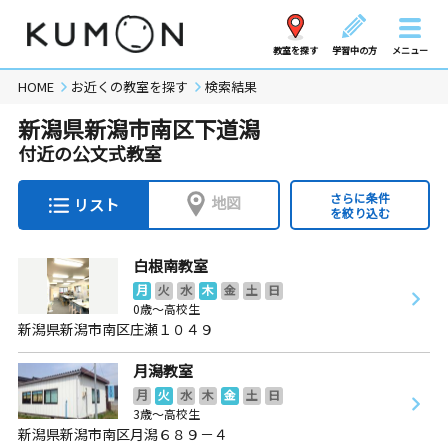
教室を探す
学習中の方
メニュー
HOME
お近くの教室を探す
検索結果
新潟県新潟市南区下道潟
付近の公文式教室
さらに条件
地図
リスト
を絞り込む
白根南教室
月
火
水
木
金
土
日
0歳～高校生
新潟県新潟市南区庄瀬１０４９
月潟教室
月
火
水
木
金
土
日
3歳～高校生
新潟県新潟市南区月潟６８９－４