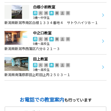
白根小前教室
月
火
水
木
金
土
日
3歳～中学生
新潟県新潟市南区白根１３３４番地４ サトウハイツＢ－１
中之口教室
月
火
水
木
金
土
日
0歳～高校生
新潟県新潟市西蒲区六分８２１－３
田上教室
月
火
水
木
金
土
日
3歳～高校生
新潟県南蒲原郡田上町田上丙２５０３－１
お電話での教室案内
も行っています