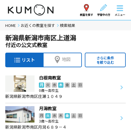
教室を探す
学習中の方
メニュー
HOME
お近くの教室を探す
検索結果
新潟県新潟市南区上道潟
付近の公文式教室
さらに条件
地図
リスト
を絞り込む
白根南教室
月
火
水
木
金
土
日
0歳～高校生
新潟県新潟市南区庄瀬１０４９
月潟教室
月
火
水
木
金
土
日
3歳～高校生
新潟県新潟市南区月潟６８９－４