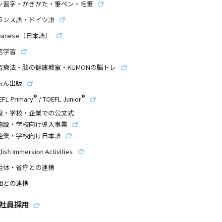
ン習字・かきかた・筆ペン・毛筆
ランス語・ドイツ語
panese（日本語）
信学習
習療法・脳の健康教室・KUMONの脳トレ
もん出版
®
®
EFL Primary
/
TOEFL Junior
設・学校・企業での公文式
施設・学校向け導入事業
企業・学校向け日本語
lish Immersion Activities
治体・省庁との連携
団との連携
社員採用