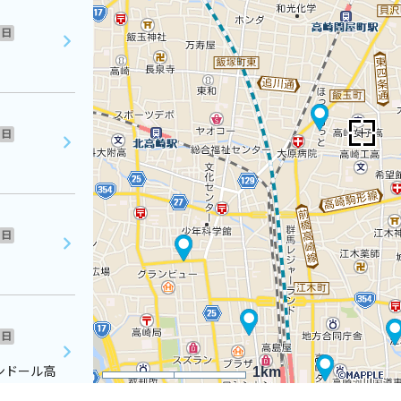
日
日
日
日
ンドール高
1km