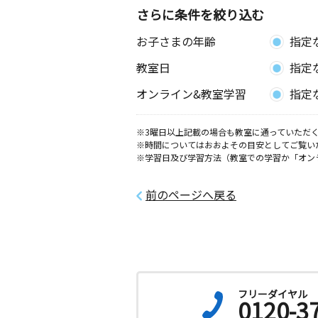
さらに条件を絞り込む
高崎駅西口教室
お子さまの年齢
指定
月
火
水
木
金
土
0歳～高校生
教室日
指定
群馬県高崎市真町６７ 高桑ビル２Ａ
オンライン&教室学習
指定
高崎駅東口教室
月
火
水
木
金
土
※3曜日以上記載の場合も教室に通っていただく
0歳～高校生
※時間についてはおおよその目安としてご覧い
群馬県高崎市栄町２－１０ きむらビ
※学習日及び学習方法（教室での学習か「オン
東部小東教室
前のページへ戻る
月
火
水
木
金
土
0歳～高校生
群馬県高崎市東貝沢町１丁目２３―２
本町中央教室
月
火
水
木
金
土
フリーダイヤル
0歳～高校生
0120-3
群馬県高崎市本町１０６