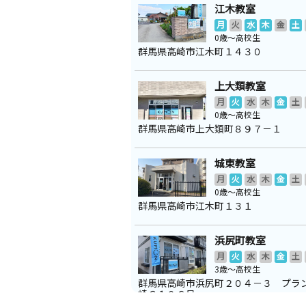
江木教室
月
火
水
木
金
土
0歳～高校生
群馬県高崎市江木町１４３０
上大類教室
月
火
水
木
金
土
0歳～高校生
群馬県高崎市上大類町８９７－１
城東教室
月
火
水
木
金
土
0歳～高校生
群馬県高崎市江木町１３１
浜尻町教室
月
火
水
木
金
土
3歳～高校生
群馬県高崎市浜尻町２０４－３ プラ
崎Ｃ１０６号