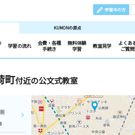
学習中の方
KUMONの原点
の
会費・各種
無料体験
よくあ
学習の流れ
教室見学
手続き
学習
ご質問
荷町
付近の公文式教室
日
館