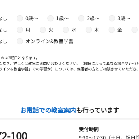
なし
0歳〜
1歳〜
2歳〜
3歳〜
日
なし
月
火
水
木
金
・２Ｂ号室
なし
オンライン&教室学習
日
のは2曜日となります。
ただき、詳しくは教室にお問い合わせください。（曜日によって異なる場合や7～8
ルⅢ１－Ａ
ライン＆教室学習」での学習か）については、保護者の方とご相談させていただき
日
０
お電話での教室案内
も行っています
日
受付時間
72-100
9:30～17:30（土日、祝