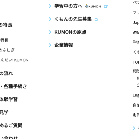
ペ
学習中の方へ
フ
くもんの先生募集
Ja
の特長
KUMONの原点
通
の特長
学
企業情報
Nのふしぎ
く
んだい! KUMON
TO
施
の流れ
・各種手続き
Eng
体験学習
自
見学
財
あるご質問
い合わせ