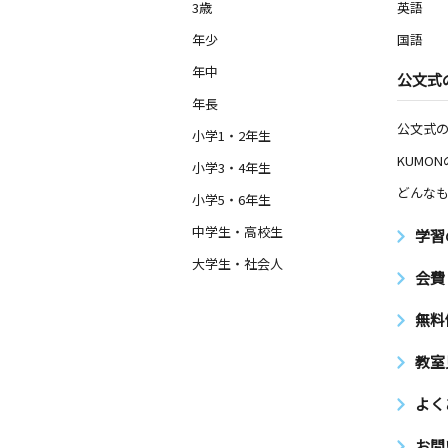
3歳
英語
年少
国語
年中
公文式
年長
公文式
小学1・2年生
KUMO
小学3・4年生
どんなも
小学5・6年生
中学生・高校生
学習
大学生・社会人
会費
無料
教室
よく
お問