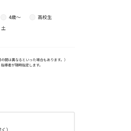
4歳〜
高校生
土
月の間は異なるといった場合もあります。）
、指導者が随時指定します。
日除く）