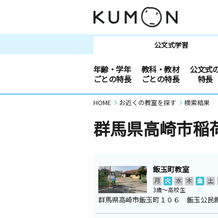
公文式学習
年齢・学年
教科・教材
公文式
ごとの特長
ごとの特長
特長
HOME
お近くの教室を探す
検索結果
群馬県高崎市稲
飯玉町教室
月
火
水
木
金
土
3歳～高校生
群馬県高崎市飯玉町１０６ 飯玉公民