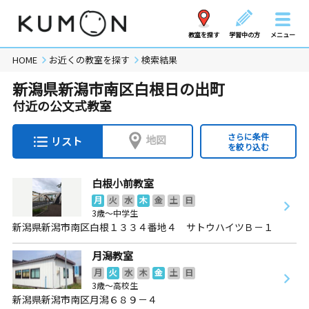
教室を探す
学習中の方
メニュー
HOME
お近くの教室を探す
検索結果
新潟県新潟市南区白根日の出町
付近の公文式教室
さらに条件
地図
リスト
を絞り込む
白根小前教室
月
火
水
木
金
土
日
3歳～中学生
新潟県新潟市南区白根１３３４番地４ サトウハイツＢ－１
月潟教室
月
火
水
木
金
土
日
3歳～高校生
新潟県新潟市南区月潟６８９－４