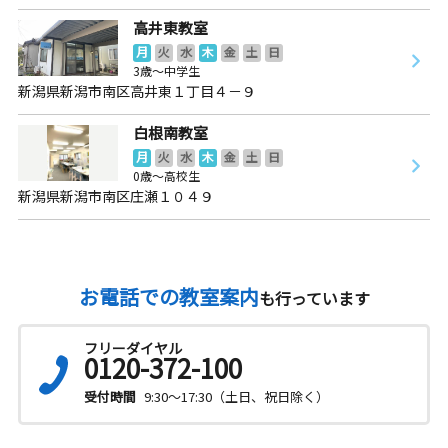
高井東教室
月
火
水
木
金
土
日
3歳～中学生
新潟県新潟市南区高井東１丁目４－９
白根南教室
月
火
水
木
金
土
日
0歳～高校生
新潟県新潟市南区庄瀬１０４９
お電話での教室案内
も行っています
フリーダイヤル
0120-372-100
受付時間
9:30～17:30（土日、祝日除く）