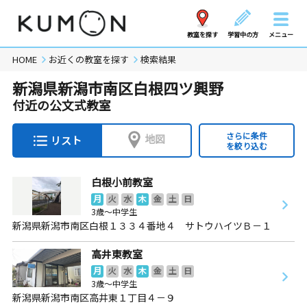
教室を探す
学習中の方
メニュー
HOME
お近くの教室を探す
検索結果
新潟県新潟市南区白根四ツ興野
付近の公文式教室
さらに条件
地図
リスト
を絞り込む
白根小前教室
月
火
水
木
金
土
日
3歳～中学生
新潟県新潟市南区白根１３３４番地４ サトウハイツＢ－１
高井東教室
月
火
水
木
金
土
日
3歳～中学生
新潟県新潟市南区高井東１丁目４－９