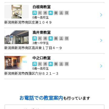
白根南教室
月
火
水
木
金
土
日
0歳～高校生
新潟県新潟市南区庄瀬１０４９
高井東教室
月
火
水
木
金
土
日
3歳～中学生
新潟県新潟市南区高井東１丁目４－９
中之口教室
月
火
水
木
金
土
日
0歳～高校生
新潟県新潟市西蒲区六分８２１－３
お電話での教室案内
も行っています