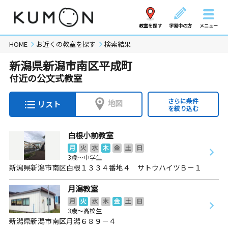
教室を探す
学習中の方
メニュー
HOME
お近くの教室を探す
検索結果
新潟県新潟市南区平成町
付近の公文式教室
さらに条件
地図
リスト
を絞り込む
白根小前教室
月
火
水
木
金
土
日
3歳～中学生
新潟県新潟市南区白根１３３４番地４ サトウハイツＢ－１
月潟教室
月
火
水
木
金
土
日
3歳～高校生
新潟県新潟市南区月潟６８９－４